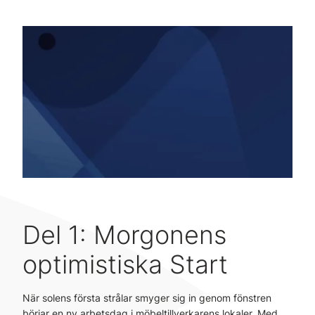
Del 1: Morgonens
optimistiska Start
När solens första strålar smyger sig in genom fönstren
börjar en ny arbetsdag i möbeltillverkarens lokaler. Med