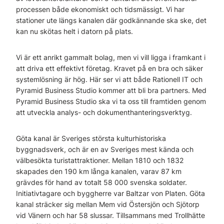
processen både ekonomiskt och tidsmässigt. Vi har
stationer ute längs kanalen där godkännande ska ske, det
kan nu skötas helt i datorn på plats.
Vi är ett anrikt gammalt bolag, men vi vill ligga i framkant i
att driva ett effektivt företag. Kravet på en bra och säker
systemlösning är hög. Här ser vi att både Rationell IT och
Pyramid Business Studio kommer att bli bra partners. Med
Pyramid Business Studio ska vi ta oss till framtiden genom
att utveckla analys- och dokumenthanteringsverktyg.
Göta kanal är Sveriges största kulturhistoriska
byggnadsverk, och är en av Sveriges mest kända och
välbesökta turistattraktioner. Mellan 1810 och 1832
skapades den 190 km långa kanalen, varav 87 km
grävdes för hand av totalt 58 000 svenska soldater.
Initiativtagare och byggherre var Baltzar von Platen. Göta
kanal sträcker sig mellan Mem vid Östersjön och Sjötorp
vid Vänern och har 58 slussar. Tillsammans med Trollhätte