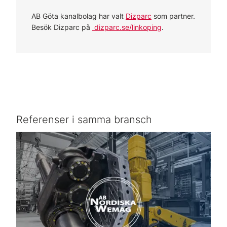
AB Göta kanalbolag har valt
Dizparc
som partner.
Besök Dizparc på
dizparc.se/linkoping
.
Referenser i samma bransch