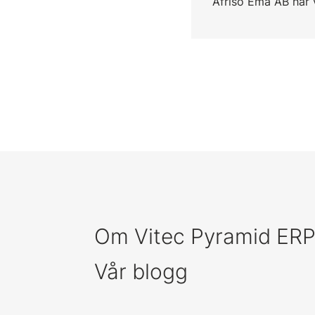
Afriso Ema AB har 
Om Vitec Pyramid ER
Vår blogg