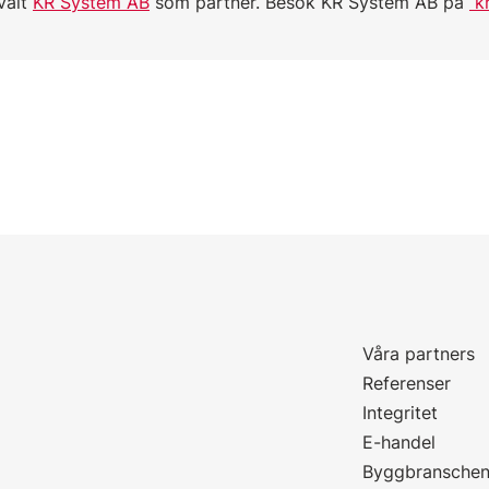
valt
KR System AB
som partner. Besök KR System AB på
kr
Våra partners
P
Referenser
Integritet
E-handel
Byggbransche