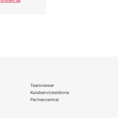
system.se
.
Teamviewer
Kundservicesidorna
Partnercentral
n