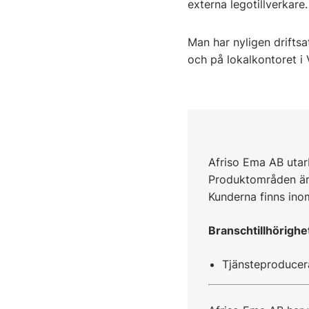
externa legotillverkare
Man har nyligen drifts
och på lokalkontoret i V
Afriso Ema AB utarb
Produktområden är,
Kunderna finns inom
Branschtillhörighe
Tjänsteproducer