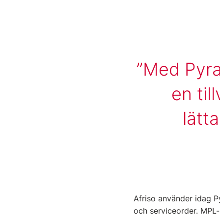
Med Pyram
en til
lätt
Afriso använder idag Py
och serviceorder. MPL-