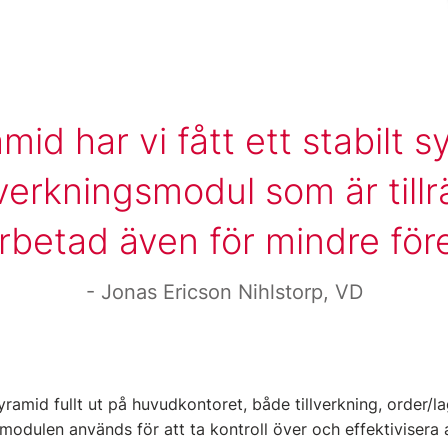
id har vi fått ett stabilt
lverkningsmodul som är tillr
arbetad även för mindre för
Jonas Ericson Nihlstorp, VD
ramid fullt ut på huvudkontoret, både tillverkning, order/l
modulen används för att ta kontroll över och effektivisera 