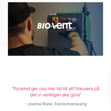
Pyramid ger oss mer tid till att fokusera på
det vi verkligen ska göra
Joanna Risne, Ekonomiansvarig