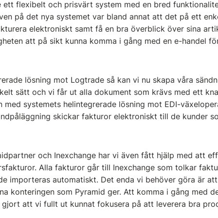
tt flexibelt och prisvärt system med en bred funktionalitet
en på det nya systemet var bland annat att det på ett enke
kturera elektroniskt samt få en bra överblick över sina art
heten att på sikt kunna komma i gång med en e-handel för
erade lösning mot Logtrade så kan vi nu skapa våra sändnin
kelt sätt och vi får ut alla dokument som krävs med ett kna
en med systemets helintegrerade lösning mot EDI-växelope
handpåläggning skickar fakturor elektroniskt till de kunder
dpartner och Inexchange har vi även fått hjälp med att effe
fakturor. Alla fakturor går till Inexchange som tolkar fak
 de importeras automatiskt. Det enda vi behöver göra är att
a konteringen som Pyramid ger. Att komma i gång med dett
 gjort att vi fullt ut kunnat fokusera på att leverera bra pro