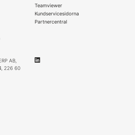
Teamviewer
Kundservicesidorna
Partnercentral
n
ERP AB,
4, 226 60
0