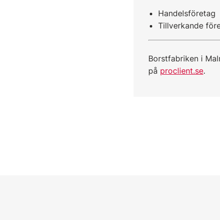
Handelsföretag
Tillverkande för
Borstfabriken i Ma
på
proclient.se
.