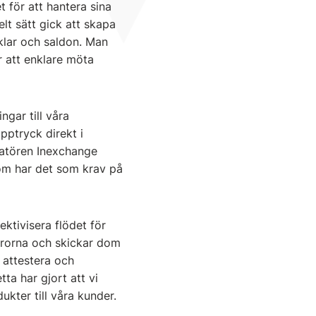
 för att hantera sina
lt sätt gick att skapa
iklar och saldon. Man
 att enklare möta
gar till våra
pptryck direkt i
ratören Inexchange
 som har det som krav på
ktivisera flödet för
turorna och skickar dom
 attestera och
a har gjort att vi
dukter till våra kunder.