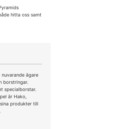
 Pyramids
 både hitta oss samt
v nuvarande ägare
h borstringar.
t specialborstar.
pel är Hako,
na produkter till
.