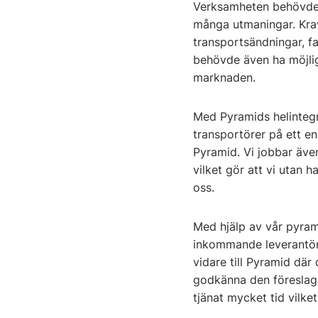
Verksamheten behövde e
många utmaningar. Krav
transportsändningar, fa
behövde även ha möjlig
marknaden.
Med Pyramids helintegr
transportörer på ett en
Pyramid. Vi jobbar äv
vilket gör att vi utan 
oss.
Med hjälp av vår pyrami
inkommande leverantörs
vidare till Pyramid där
godkänna den föreslagn
tjänat mycket tid vilket