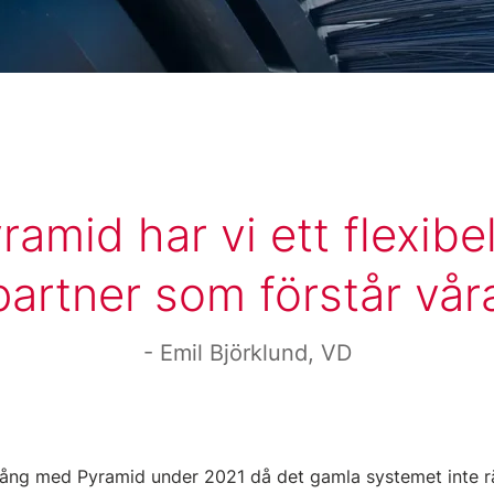
amid har vi ett flexibe
partner som förstår vå
Emil Björklund, VD
gång med Pyramid under 2021 då det gamla systemet inte räc