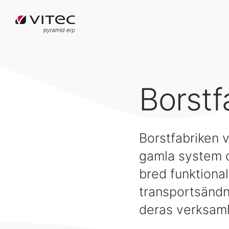
Borstf
Borstfabriken v
gamla system o
bred funktionali
transportsändni
deras verksam