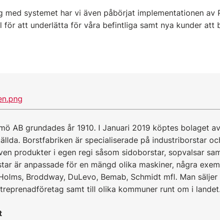
ng med systemet har vi även påbörjat implementationen av
 för att underlätta för våra befintliga samt nya kunder att
lmö AB grundades år 1910. I Januari 2019 köptes bolaget a
ällda. Borstfabriken är specialiserade på industriborstar oc
även produkter i egen regi såsom sidoborstar, sopvalsar sam
star är anpassade för en mängd olika maskiner, några exem
olms, Broddway, DuLevo, Bemab, Schmidt mfl. Man säljer si
treprenadföretag samt till olika kommuner runt om i landet
t