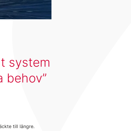
lt system
ra behov
kte till längre.