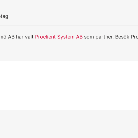
etag
lmö AB har valt
Proclient System AB
som partner. Besök Pr