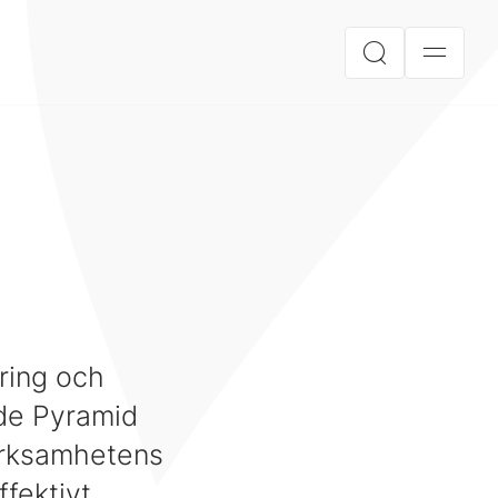
ring och
de Pyramid
verksamhetens
fektivt.