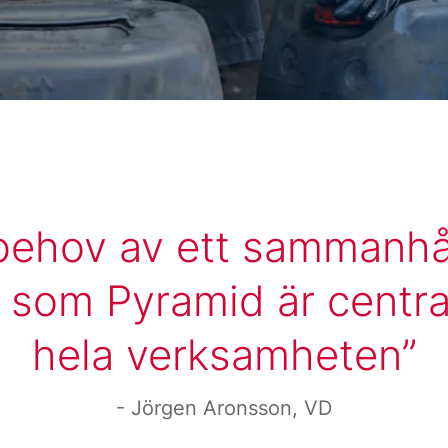
behov av ett sammanhå
som Pyramid är centra
hela verksamheten
Jörgen Aronsson, VD