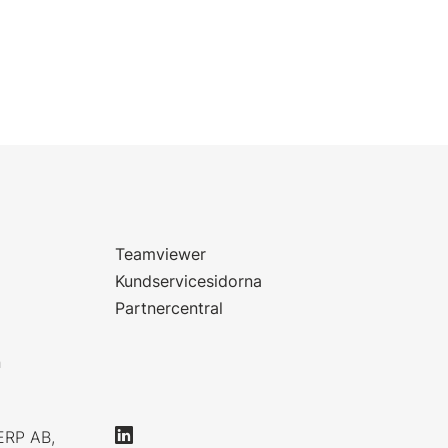
Teamviewer
Kundservicesidorna
Partnercentral
n
ERP AB,