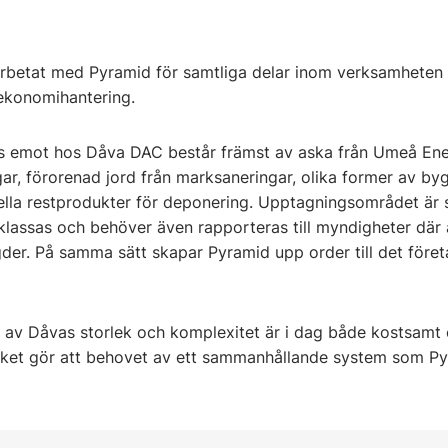
rbetat med Pyramid för samtliga delar inom verksamheten 
 ekonomihantering.
as emot hos Dåva DAC består främst av aska från Umeå Ene
ar, förorenad jord från marksaneringar, olika former av by
ella restprodukter för deponering. Upptagningsområdet är st
 klassas och behöver även rapporteras till myndigheter där 
er. På samma sätt skapar Pyramid upp order till det företa
g av Dåvas storlek och komplexitet är i dag både kostsamt
ket gör att behovet av ett sammanhållande system som Pyr