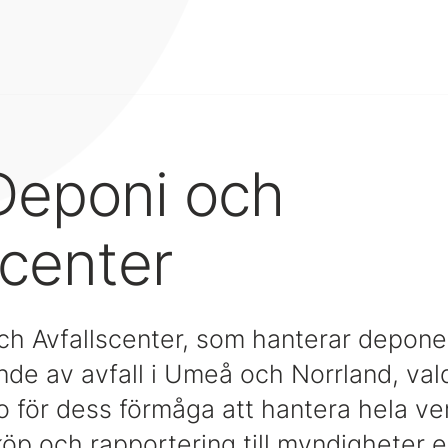
Deponi och
scenter
h Avfallscenter, som hanterar depone
e av avfall i Umeå och Norrland, val
o för dess förmåga att hantera hela 
nköp och rapportering till myndigheter ef