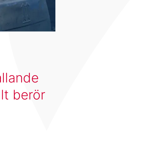
llande
lt berör