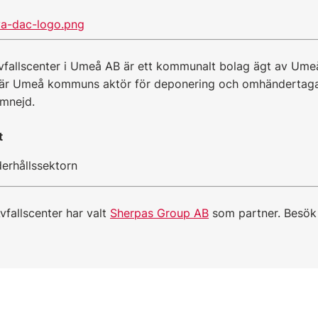
vfallscenter i Umeå AB är ett kommunalt bolag ägt av Um
 är Umeå kommuns aktör för deponering och omhändertaga
mnejd.
t
erhållssektorn
fallscenter har valt
Sherpas Group AB
som partner. Besök