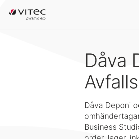
Dåva 
Avfall
Dåva Deponi oc
omhändertagand
Business Studi
order, lager, i