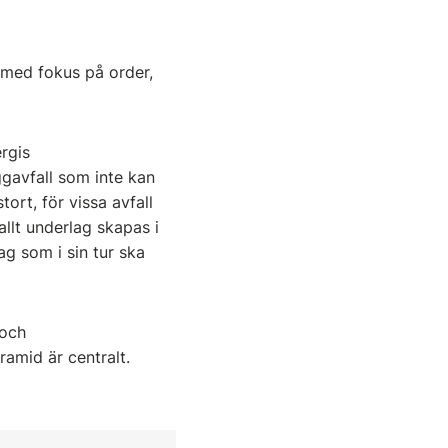
med fokus på order,
rgis
ggavfall som inte kan
ort, för vissa avfall
allt underlag skapas i
g som i sin tur ska
 och
amid är centralt.