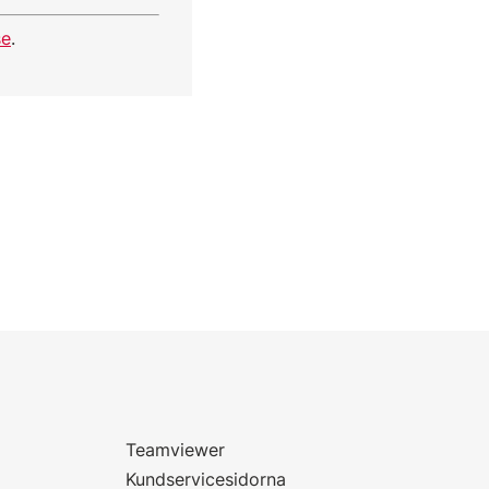
se
.
Teamviewer
Kundservicesidorna