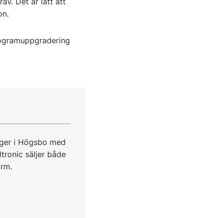
v. Det är lätt att
on.
programuppgradering
lager i Högsbo med
tronic säljer både
orm.