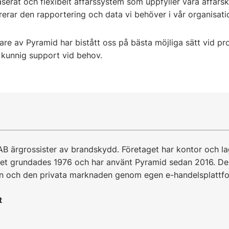
erat och flexibelt affärssystem som uppfyller våra affärskra
rar den rapportering och data vi behöver i vår organisati
are av Pyramid har bistått oss på bästa möjliga sätt vid 
kunnig support vid behov.
 AB ärgrossister av brandskydd. Företaget har kontor och 
aget grundades 1976 och har använt Pyramid sedan 2016. Del
en och den privata marknaden genom egen e-handelsplattf
t