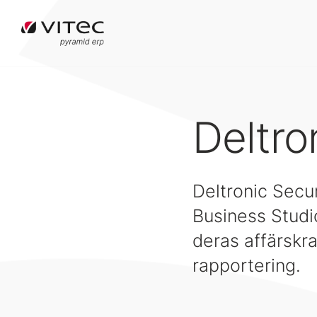
Deltro
Deltronic Secu
Business Studi
deras affärskr
rapportering.