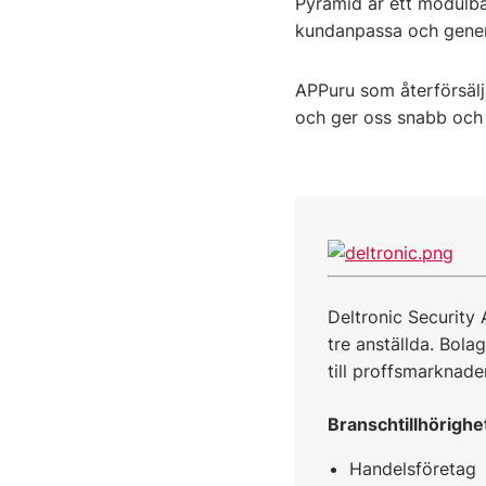
Pyramid är ett modulbas
kundanpassa och genere
APPuru som återförsälj
och ger oss snabb och 
Deltronic Security
tre anställda. Bol
till proffsmarknad
Branschtillhörighe
Handelsföretag