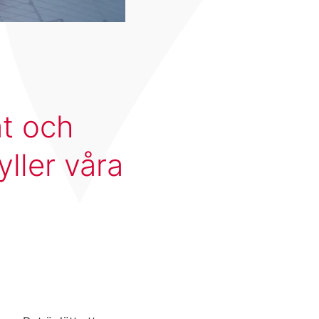
at och
ller våra