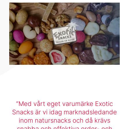
Med vårt eget varumärke Exotic
Snacks är vi idag marknadsledande
inom natursnacks och då krävs
snabba och effektiva order- och