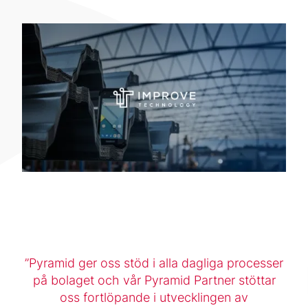
Pyramid ger oss stöd i alla dagliga processer
på bolaget och vår Pyramid Partner stöttar
oss fortlöpande i utvecklingen av