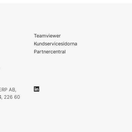
Teamviewer
Kundservicesidorna
Partnercentral
n
ERP AB,
4, 226 60
0