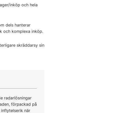
ager/inköp och hela
om dels hanterar
tik och komplexa inköp.
terligare skräddarsy sin
e radarlösningar
naden, förpackad på
nflytelserik när