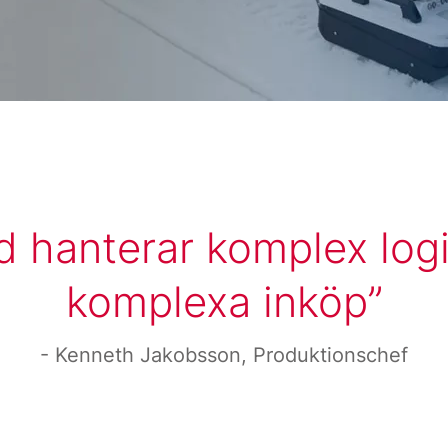
 hanterar komplex logi
komplexa inköp
Kenneth Jakobsson, Produktionschef