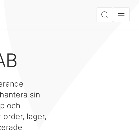
AB
erande
 hantera sin
öp och
order, lager,
ncerade