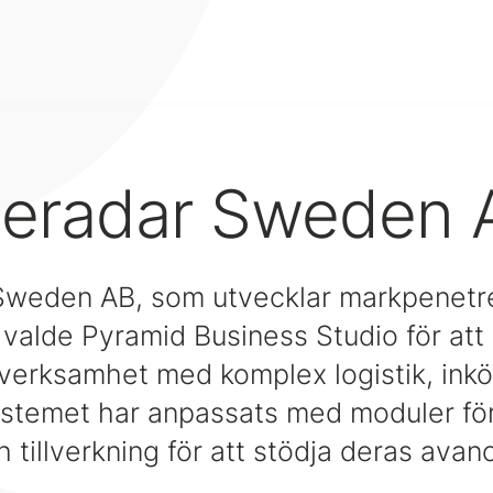
seradar Sweden 
Sweden AB, som utvecklar markpenetr
 valde Pyramid Business Studio för att
a verksamhet med komplex logistik, ink
ystemet har anpassats med moduler för 
 tillverkning för att stödja deras ava