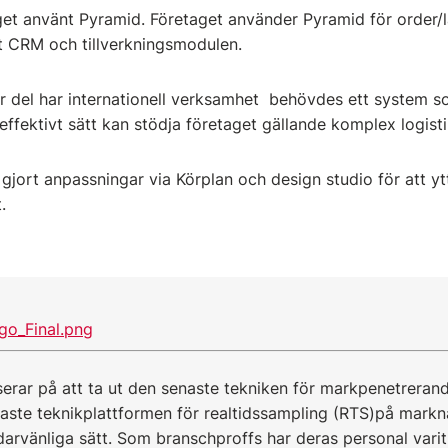
et använt Pyramid. Företaget använder Pyramid för order/l
t CRM och tillverkningsmodulen.
tor del har internationell verksamhet behövdes ett system s
 effektivt sätt kan stödja företaget gällande komplex logis
gjort anpassningar via Körplan och design studio för att yt
t.
erar på att ta ut den senaste tekniken för markpenetrerand
ste teknikplattformen för realtidssampling (RTS)på mark
rvänliga sätt. Som branschproffs har deras personal varit i