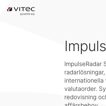
Impul
ImpulseRadar 
radarlösningar,
internationell
valutaorder. S
redovisning och
affärsbehov.