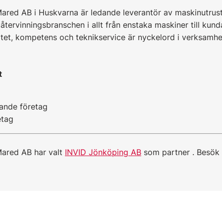
Mared AB i Huskvarna är ledande leverantör av maskinutrus
ch återvinningsbranschen i allt från enstaka maskiner till ku
litet, kompetens och teknikservice är nyckelord i verksamhe
t
ande företag
etag
Mared AB har valt
INVID Jönköping AB
som partner . Besök