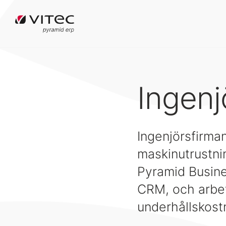
Ingenj
Ingenjörsfirma
maskinutrustnin
Pyramid Busines
CRM, och arbet
underhållskost