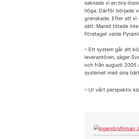
saknade vi en bra lösn
höga. Därför började vi
granskade. Efter att vi
sätt. Mared tittade in
Företaget valde Pyram
– Ett system går att k
leverantören, säger Sv
och från augusti 2005 a
systemet med sina bärb
– Ur vårt perspektiv kla