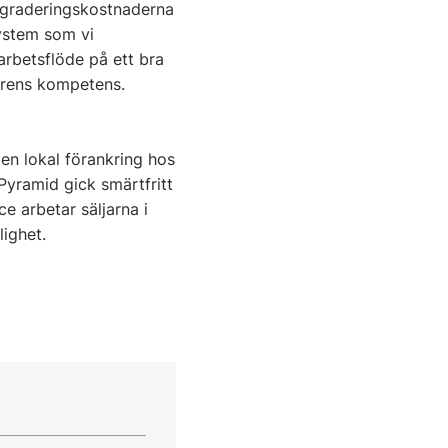
pgraderingskostnaderna
system som vi
 arbetsflöde på ett bra
törens kompetens.
en lokal förankring hos
Pyramid gick smärtfritt
e arbetar säljarna i
ighet.