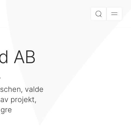
ed AB
v
nschen, valde
av projekt,
ägre