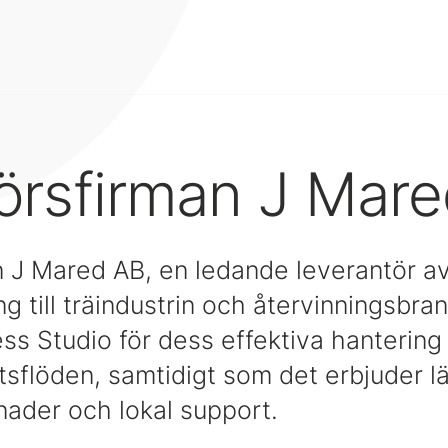
örsfirman J Mar
n J Mared AB, en ledande leverantör a
g till träindustrin och återvinningsbra
s Studio för dess effektiva hantering 
sflöden, samtidigt som det erbjuder l
nader och lokal support.