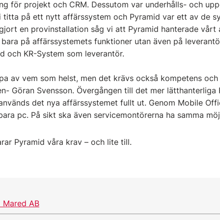
ing för projekt och CRM. Dessutom var underhålls- och up
 titta på ett nytt affärssystem och Pyramid var ett av de 
 gjort en provinstallation såg vi att Pyramid hanterade vårt
te bara på affärssystemets funktioner utan även på leveran
id och KR-System som leverantör.
öpa av vem som helst, men det krävs också kompetens och 
en- Göran Svensson. Övergången till det mer lätthanterliga 
nvänds det nya affärssystemet fullt ut. Genom Mobile Offic
ara pc. På sikt ska även servicemontörerna ha samma möjl
rar Pyramid våra krav – och lite till.