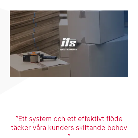
Ett system och ett effektivt flöde
täcker våra kunders skiftande behov