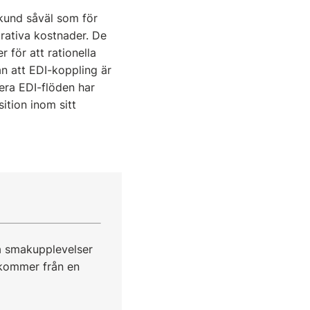
 kund såväl som för
trativa kostnader. De
 för att rationella
an att EDI-koppling är
tera EDI-flöden har
ition inom sitt
a smakupplevelser
 kommer från en