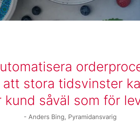
automatisera orderproc
 att stora tidsvinster k
 kund såväl som för le
Anders Bing, Pyramidansvarig