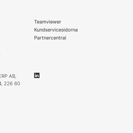
Teamviewer
Kundservicesidorna
Partnercentral
n
ERP AB,
4, 226 60
0