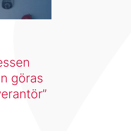
essen
an göras
verantör