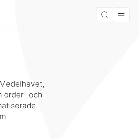
 Medelhavet,
n order- och
omatiserade
om