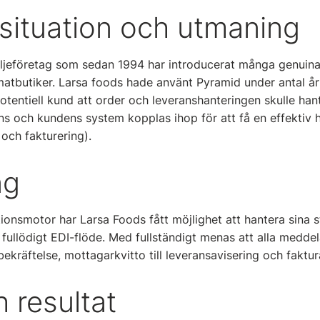
situation och utmaning
iljeföretag som sedan 1994 har introducerat många genuin
atbutiker. Larsa foods hade använt Pyramid under antal år
otentiell kund att order och leveranshanteringen skulle hant
ns och kundens system kopplas ihop för att få en effektiv 
s och fakturering).
ng
tionsmotor har Larsa Foods fått möjlighet att hantera sina 
 fullödigt EDI-flöde. Med fullständigt menas att alla medde
bekräftelse, mottagarkvitto till leveransavisering och faktur
h resultat