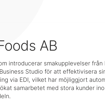
 Foods AB
om introducerar smakupplevelser från
usiness Studio för att effektivisera si
ng via EDI, vilket har möjliggjort aut
 ökat samarbetet med stora kunder in
eln.