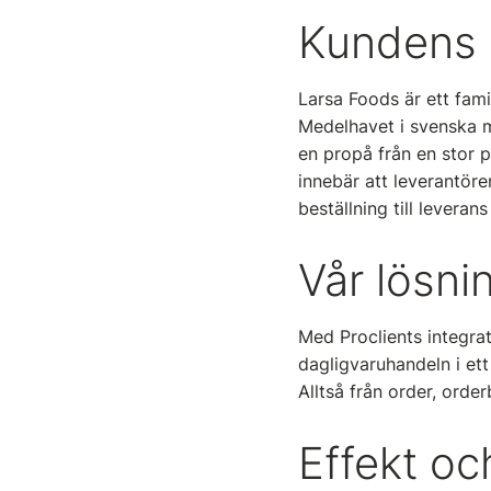
Kundens 
Larsa Foods är ett fam
Medelhavet i svenska m
en propå från en stor p
innebär att leverantöre
beställning till leveran
Vår lösni
Med Proclients integra
dagligvaruhandeln i ett
Alltså från order, order
Effekt oc