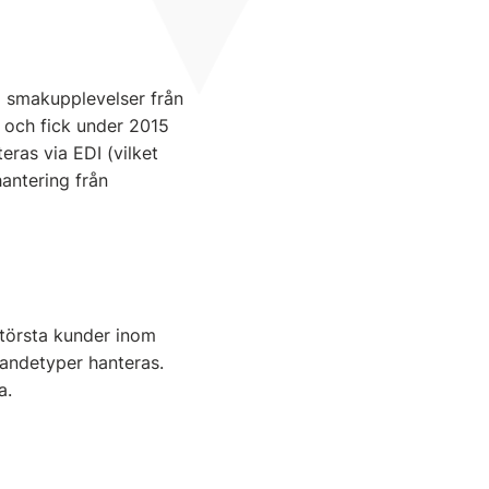
a smakupplevelser från
 och fick under 2015
eras via EDI (vilket
hantering från
största kunder inom
landetyper hanteras.
a.