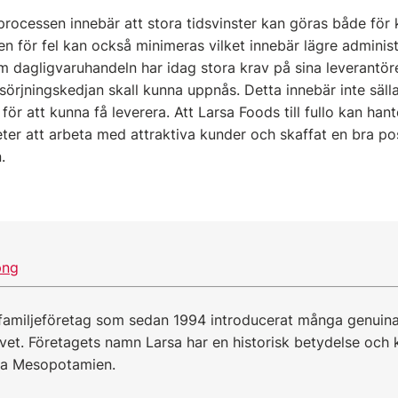
processen innebär att stora tidsvinster kan göras både för
en för fel kan också minimeras vilket innebär lägre adminis
 dagligvaruhandeln har idag stora krav på sina leverantörer
örsörjningskedjan skall kunna uppnås. Detta innebär inte säll
 för att kunna få leverera. Att Larsa Foods till fullo kan han
eter att arbeta med attraktiva kunder och skaffat en bra pos
.
 familjeföretag som sedan 1994 introducerat många genuin
vet. Företagets namn Larsa har en historisk betydelse och
dra Mesopotamien.