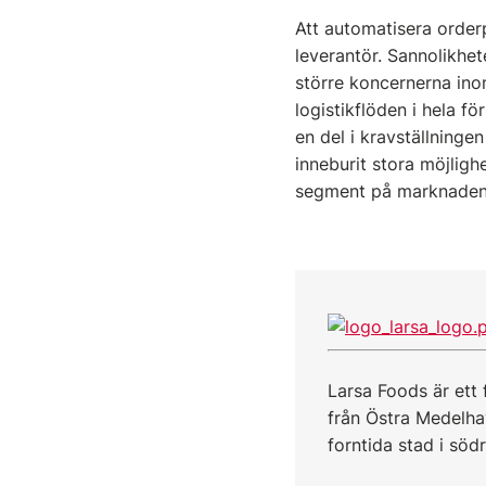
Att automatisera order
leverantör. Sannolikhet
större koncernerna inom
logistikflöden i hela f
en del i kravställningen
inneburit stora möjligh
segment på marknaden
Larsa Foods är ett
från Östra Medelha
forntida stad i sö