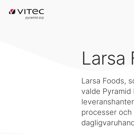
Larsa
Larsa Foods, s
valde Pyramid B
leveranshanteri
processer och
dagligvaruhand