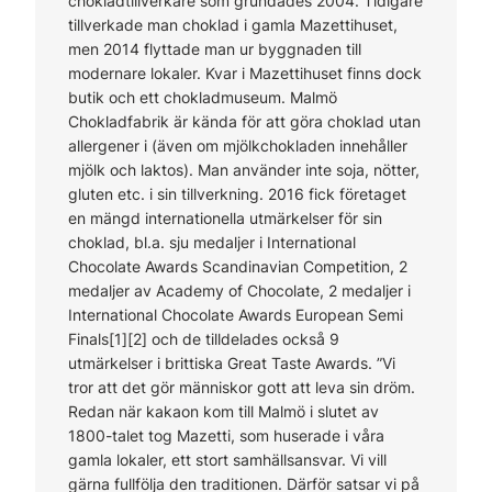
chokladtillverkare som grundades 2004. Tidigare
tillverkade man choklad i gamla Mazettihuset,
men 2014 flyttade man ur byggnaden till
modernare lokaler. Kvar i Mazettihuset finns dock
butik och ett chokladmuseum. Malmö
Chokladfabrik är kända för att göra choklad utan
allergener i (även om mjölkchokladen innehåller
mjölk och laktos). Man använder inte soja, nötter,
gluten etc. i sin tillverkning. 2016 fick företaget
en mängd internationella utmärkelser för sin
choklad, bl.a. sju medaljer i International
Chocolate Awards Scandinavian Competition, 2
medaljer av Academy of Chocolate, 2 medaljer i
International Chocolate Awards European Semi
Finals[1][2] och de tilldelades också 9
utmärkelser i brittiska Great Taste Awards. ”Vi
tror att det gör människor gott att leva sin dröm.
Redan när kakaon kom till Malmö i slutet av
1800-talet tog Mazetti, som huserade i våra
gamla lokaler, ett stort samhällsansvar. Vi vill
gärna fullfölja den traditionen. Därför satsar vi på