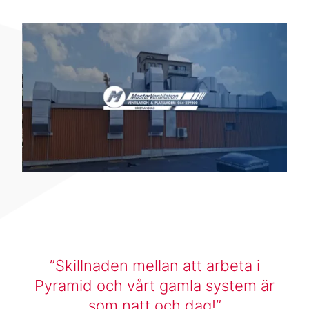
Skillnaden mellan att arbeta i
Pyramid och vårt gamla system är
som natt och dag!