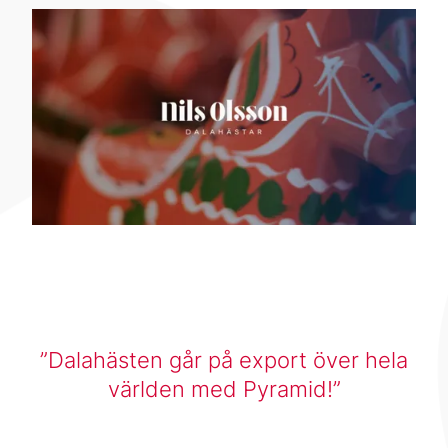
Dalahästen går på export över hela
världen med Pyramid!