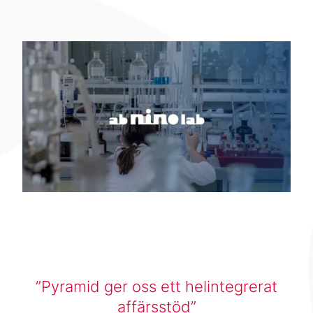
Pyramid ger oss ett helintegrerat
affärsstöd