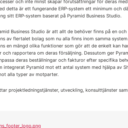
ocesser och inte minst skapar förutsättningar för deras med
ed detta är ett fungerande ERP-system ett minimum och där
ng sitt ERP-system baserat på Pyramid Business Studio.
amid Business Studio är att allt de behöver finns på en och
s av flertalet bolag som nu alla finns inom samma system
nns en mängd olika funktioner som gör att de enkelt kan ha
ar och rapportera om deras försäljning. Dessutom ger Pyra
npassa deras beställningar och fakturor efter specifika be
integrerat Pyramid mot ett antal system med hjälpa av Sh
ot alla typer av motparter.
r projektledningstjänster, utveckling, konsulttjänster sam