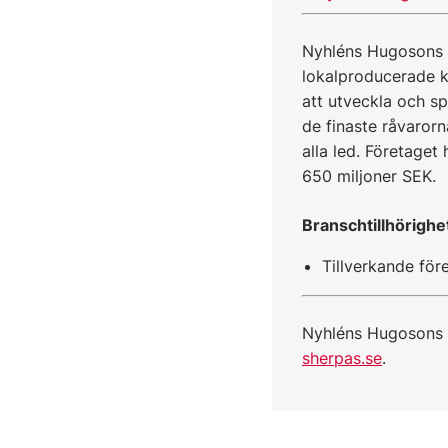
Nyhléns Hugosons ä
lokalproducerade k
att utveckla och s
de finaste råvaror
alla led. Företaget
650 miljoner SEK.
Branschtillhörighe
Tillverkande för
Nyhléns Hugosons 
sherpas.se
.