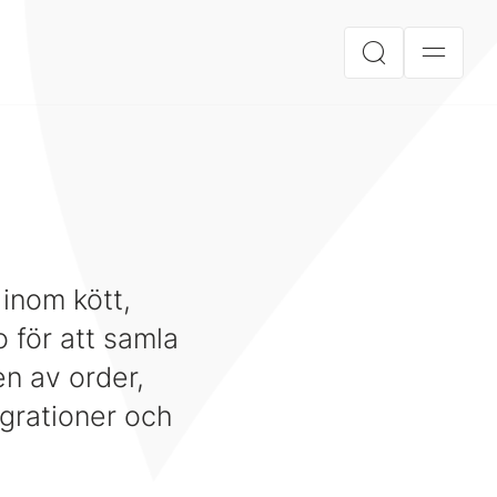
inom kött,
 för att samla
en av order,
egrationer och