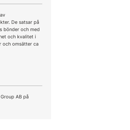
 av
kter. De satsar på
ras bönder och med
et och kvalitet i
er och omsätter ca
 Group AB på