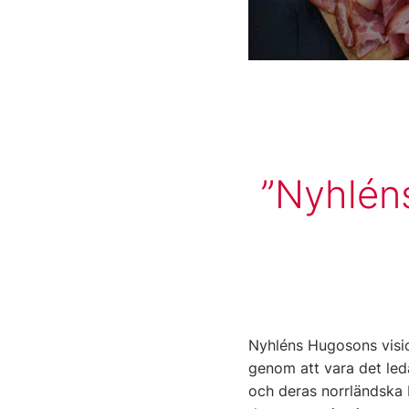
Nyhlén
Nyhléns Hugosons vision 
genom att vara det le
och deras norrländska b