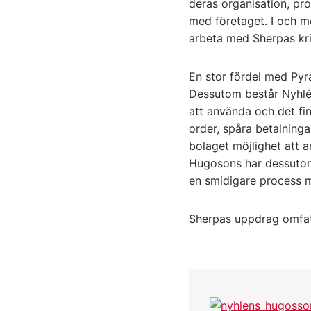
deras organisation, pr
med företaget. I och m
arbeta med Sherpas kri
En stor fördel med Pyr
Dessutom består Nyhlén
att använda och det fi
order, spåra betalning
bolaget möjlighet att a
Hugosons har dessutom 
en smidigare process m
Sherpas uppdrag omfatta