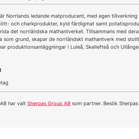
r Norrlands ledande matproducent, med egen tillverkning
ött- och charkprodukter, kyld färdigmat samt potatisprodu
prida det norrländska mathantverket. Tillsammans med de
na som grund, skapar de norrländskt mathantverk med stolth
 har produktionsanläggningar i Luleå, Skellefteå och Ullång
t
etag
AB har valt
Sherpas Group AB
som partner. Besök Sherpas