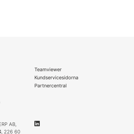
Teamviewer
Kundservicesidorna
Partnercentral
n
ERP AB,
4, 226 60