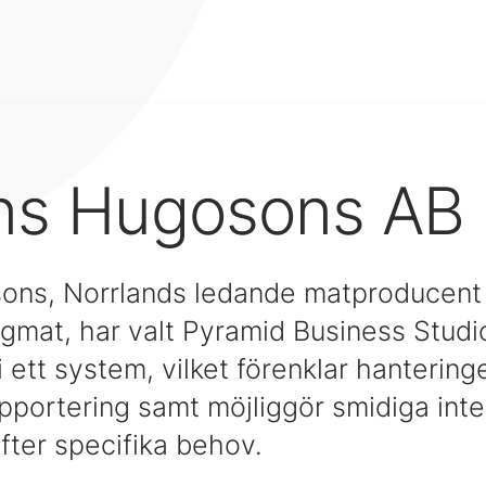
ns Hugosons AB
ons, Norrlands ledande matproducent 
gmat, har valt Pyramid Business Studio
 i ett system, vilket förenklar hantering
apportering samt möjliggör smidiga int
fter specifika behov.