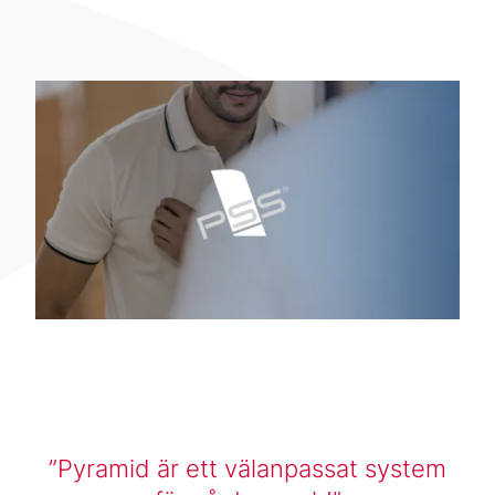
Pyramid är ett välanpassat system