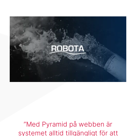
Med Pyramid på webben är
systemet alltid tillgängligt för att