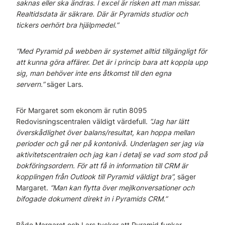
saknas eller ska ändras. I excel är risken att man missar.
Realtidsdata är säkrare. Där är Pyramids studior och
tickers oerhört bra hjälpmedel.”
”Med Pyramid på webben är systemet alltid tillgängligt för
att kunna göra affärer. Det är i princip bara att koppla upp
sig, man behöver inte ens åtkomst till den egna
servern.”
säger Lars.
För Margaret som ekonom är rutin 8095
Redovisningscentralen väldigt värdefull.
”Jag har lätt
överskådlighet över balans/resultat, kan hoppa mellan
perioder och gå ner på kontonivå. Underlagen ser jag via
aktivitetscentralen och jag kan i detalj se vad som stod på
bokföringsordern. För att få in information till CRM är
kopplingen från Outlook till Pyramid väldigt bra”,
säger
Margaret.
”Man kan flytta över mejlkonversationer och
bifogade dokument direkt in i Pyramids CRM.”
Både Margaret och Lars tycker att Pyramid funkar