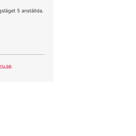
gsläget 5 anställda.
ru.se
.