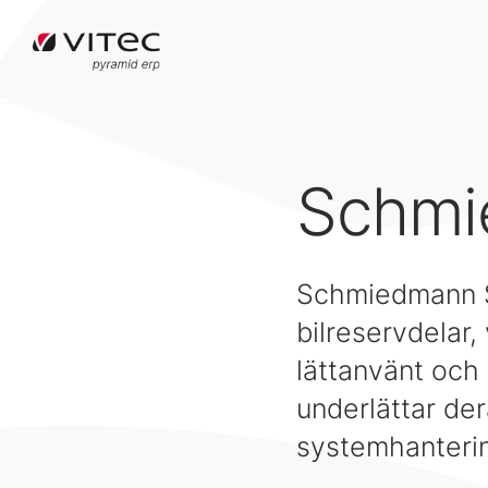
Schmi
Schmiedmann S
bilreservdelar,
lättanvänt och 
underlättar der
systemhanteri