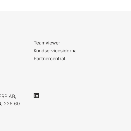
Teamviewer
Kundservicesidorna
Partnercentral
n
ERP AB,
4, 226 60
0