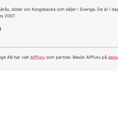
Fjärås, söder om Kungsbacka och säljer i Sverige. De är i da
es 2007.
t
ge AB har valt
APPuru
som partner. Besök APPuru på
appu