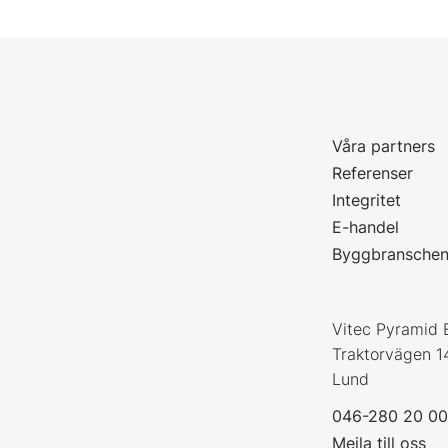
Våra partners
P
Referenser
Integritet
E-handel
Byggbransche
Vitec Pyramid 
Traktorvägen 1
Lund
046-280 20 0
Mejla till oss