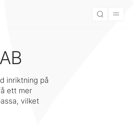
 AB
inriktning på
få ett mer
assa, vilket
i