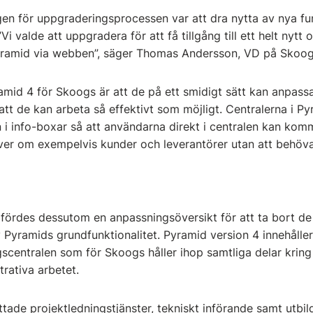
en för uppgraderingsprocessen var att dra nytta av nya fu
i valde att uppgradera för att få tillgång till ett helt nytt
yramid via webben”, säger Thomas Andersson, VD på Skoo
mid 4 för Skoogs är att de på ett smidigt sätt kan anpassa
tt de kan arbeta så effektivt som möjligt. Centralerna i Py
 i info-boxar så att användarna direkt i centralen kan kom
er om exempelvis kunder och leverantörer utan att behöva k
.
fördes dessutom en anpassningsöversikt för att ta bort d
 Pyramids grundfunktionalitet. Pyramid version 4 innehåller
ngscentralen som för Skoogs håller ihop samtliga delar kri
trativa arbetet.
ade projektledningstjänster, tekniskt införande samt utbil