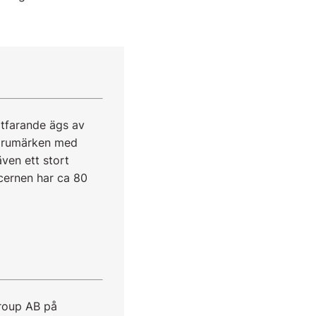
tfarande ägs av
varumärken med
även ett stort
ernen har ca 80
roup AB på