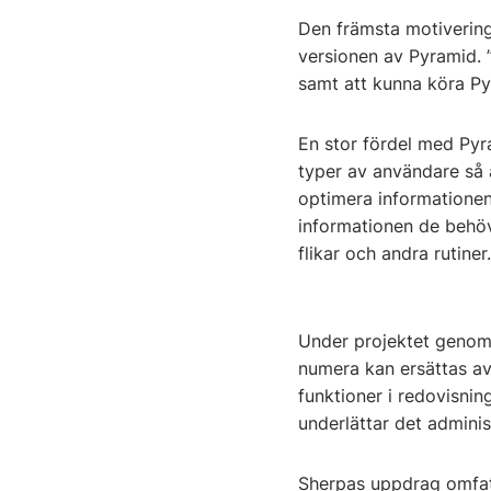
Den främsta motivering
versionen av Pyramid. ”V
samt att kunna köra P
En stor fördel med Pyra
typer av användare så a
optimera informationen
informationen de behöv
flikar och andra rutiner
Under projektet genom
numera kan ersättas av
funktioner i redovisni
underlättar det adminis
Sherpas uppdrag omfatt