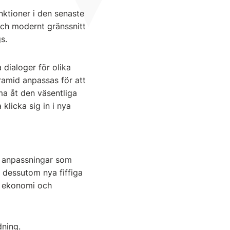
nktioner i den senaste
 och modernt gränssnitt
gs.
 dialoger för olika
ramid anpassas för att
ma åt den väsentliga
licka sig in i nya
e anpassningar som
 dessutom nya fiffiga
ng ekonomi och
dning.