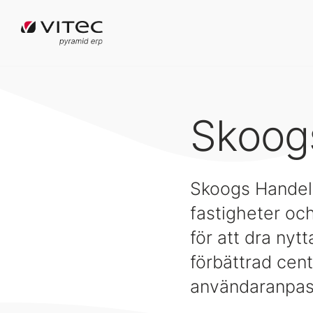
Skoog
Skoogs Handels
fastigheter och
för att dra nyt
förbättrad cen
användaranpas