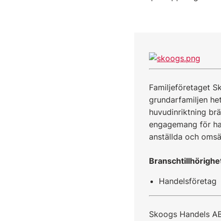
Familjeföretaget 
grundarfamiljen he
huvudinriktning brä
engagemang för ha
anställda och omsät
Branschtillhörighe
Handelsföretag
Skoogs Handels AB