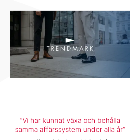
Vi har kunnat växa och behålla
samma affärssystem under alla år