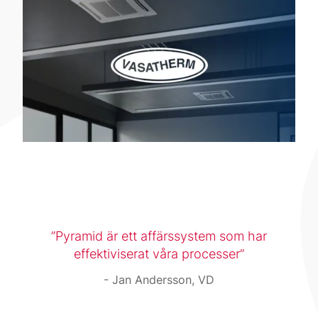
Pyramid är ett affärssystem som har
effektiviserat våra processer
Jan Andersson, VD