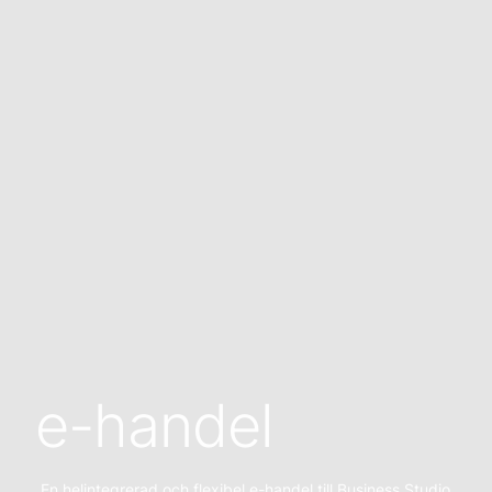
e-handel
En helintegrerad och flexibel e-handel till Business Studio