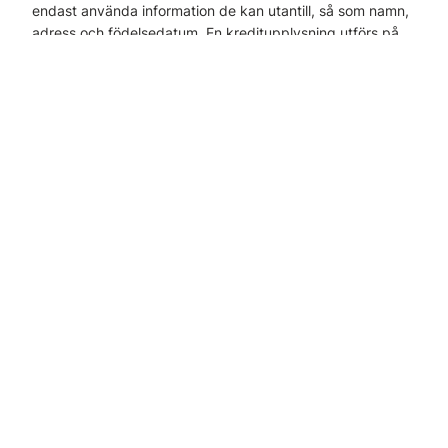
endast använda information de kan utantill, så som namn,
adress och födelsedatum. En kreditupplysning utförs på
nolltid så att du omedelbart kan skicka varan. Klarna
betalar dig vad som än händer och kunden betalar efter
senast 14 dagar. Registrera dig online nu!
Demo på vår e-handel
OBS! Vi har för närvarande driftstörningar på
demo.unikum.se, felsökning pågår.
Vill du prova på och testa vår e-handel kan du gå in på
följande länk: https://demo.unikum.se/eline416a