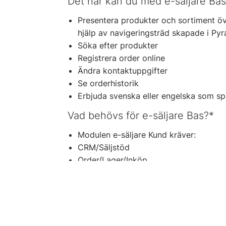
Det här kan du med e-säljare Bas
Presentera produkter och sortiment ö
hjälp av navigeringsträd skapade i Py
Söka efter produkter
Registrera order online
Ändra kontaktuppgifter
Se orderhistorik
Erbjuda svenska eller engelska som sp
Vad behövs för e-säljare Bas?*
Modulen e-säljare Kund kräver:
CRM/Säljstöd
Order/Lager/Inköp
Fakturering
e-säljare Bas och e-säljare Kund licens
WTS (Web Transaction Server)
* Notera att viss skillnad i funktionalite