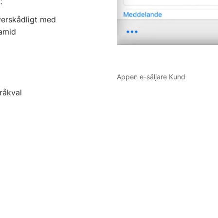
:
verskådligt med
ramid
Appen e-säljare Kund
råkval
t kan förekomma