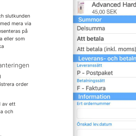
ch slutkunden
o med mera via
esenteras på
ta eller som
ka
hanteringen
d
strera order
 av ett
la och