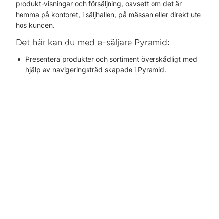
produkt-visningar och försäljning, oavsett om det är
hemma på kontoret, i säljhallen, på mässan eller direkt ute
hos kunden.
Det här kan du med e-säljare Pyramid:
Presentera produkter och sortiment överskådligt med
hjälp av navigeringsträd skapade i Pyramid.
Arbeta Online/Offline
Registrera order och offert
Registrera nya kunder och kontakter
Använda kopplingen till Phone Edition
och Företagsupplysning.
Presentera kundspecifika priser med hänsyn
till rabatter.
Köra både på svenska och engelska.
Vad behövs för e-säljare Pyramid?*
Modulen e-säljare Pyramid kräver Pyramid
CRM/Säljstöd, Order/Lager/Inköp och Fakturering.
e-säljare Bas och e-säljare personlig licens.