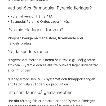
Vad behövs för modulen Pyramid flerlager?
• Pyramid version från 3.41A.
• Basmodul Pyramid Order/Lager/Inköp.
Pyramid Flerlager - för vem?
inköpsansvariga på medelstora, tillverkande eller
handelsföretag
Nöjda kunders röster:
"Lagersaldot mellan butikerna är jätteviktigt. Möjligheten
att kolla i Pyramid och se alla tre butikers lager underlättar
enormt för oss”
"Flerlagermodulen, MPS-systemet och tidrapporteringen
är till stor hjälp i vår dagliga produktion”
Info som fanns på gamla webben:
Har ditt företag filialer på olika orter är Pyramid Flerlager
den modul som hjälper dig att hålla reda på dina