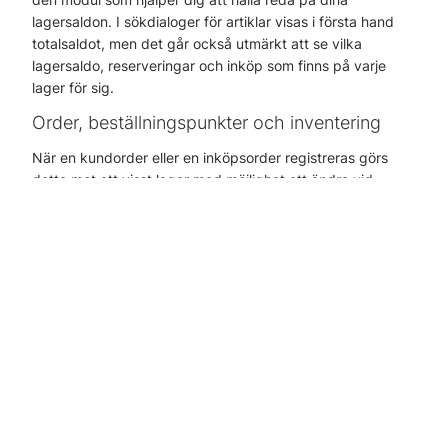
lagersaldon. I sökdialoger för artiklar visas i första hand
totalsaldot, men det går också utmärkt att se vilka
lagersaldo, reserveringar och inköp som finns på varje
lager för sig.
Order, beställningspunkter och inventering
När en kundorder eller en inköpsorder registreras görs
detta mot ett visst lager med möjlighet att ändra vid
leverans. Självklart kan du även göra lagomföringar mellan
dina lager. Lagervärdering kan göras på det enskilda
lagret precis som lagerplats och inköpsparametrar kan
anges per lager. Inventeringar görs alltid per lager.
Butikslager inget problem
Pyramid Flerlager kan användas tillsammans med Pyramid
Kassa/Butik för att hantera ett speciellt butikslager.
Lagerstället kan automatiskt ingå i försäljningskonteringen