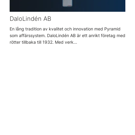
DaloLindén AB
En lång tradition av kvalitet och innovation med Pyramid
som affärssystem. DaloLindén AB är ett anrikt företag med
rötter tillbaka till 1932. Med verk...
Fler referenser
Utforska våra referenser och kunder – filtrera dem enkelt
baserat på branscher och partners för att hitta de projekt
som är mest relevanta för dig