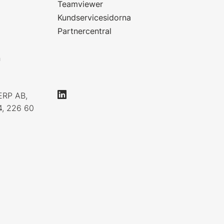
Teamviewer
Kundservicesidorna
Partnercentral
n
ERP AB,
4, 226 60
0