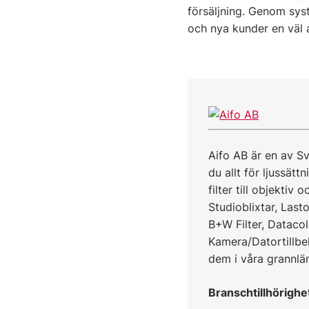
försäljning. Genom sys
och nya kunder en väl
Aifo AB är en av Sv
du allt för ljussätt
filter till objekti
Studioblixtar, Last
B+W Filter, Dataco
Kamera/Datortillbeh
dem i våra grannlä
Branschtillhörighe