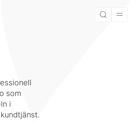
fessionell
io som
ln i
kundtjänst.