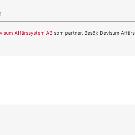
g
visum Affärssystem AB
som partner. Besök Devisum Affär