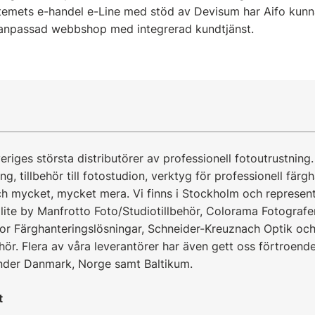
temets e-handel e-Line med stöd av Devisum har Aifo kunna
 anpassad webbshop med integrerad kundtjänst.
eriges största distributörer av professionell fotoutrustning. 
ning, tillbehör till fotostudion, verktyg för professionell färg
v och mycket, mycket mera. Vi finns i Stockholm och represen
olite by Manfrotto Foto/Studiotillbehör, Colorama Fotograf
lor Färghanteringslösningar, Schneider-Kreuznach Optik och
ör. Flera av våra leverantörer har även gett oss förtroende
nder Danmark, Norge samt Baltikum.
t