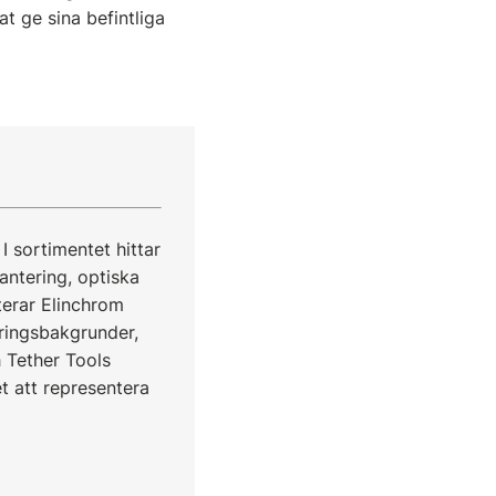
t ge sina befintliga
I sortimentet hittar
hantering, optiska
terar Elinchrom
eringsbakgrunder,
 Tether Tools
t att representera