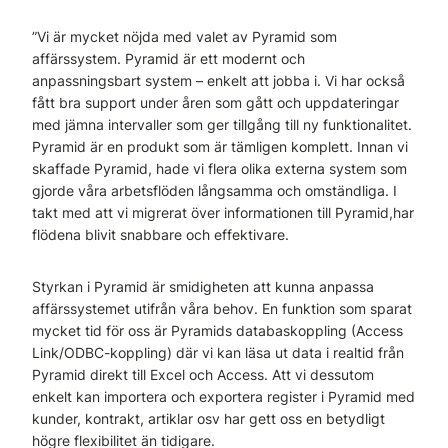
”Vi är mycket nöjda med valet av Pyramid som
affärssystem. Pyramid är ett modernt och
anpassningsbart system – enkelt att jobba i. Vi har också
fått bra support under åren som gått och uppdateringar
med jämna intervaller som ger tillgång till ny funktionalitet.
Pyramid är en produkt som är tämligen komplett. Innan vi
skaffade Pyramid, hade vi flera olika externa system som
gjorde våra arbetsflöden långsamma och omständliga. I
takt med att vi migrerat över informationen till Pyramid,har
flödena blivit snabbare och effektivare.
Styrkan i Pyramid är smidigheten att kunna anpassa
affärssystemet utifrån våra behov. En funktion som sparat
mycket tid för oss är Pyramids databaskoppling (Access
Link/ODBC-koppling) där vi kan läsa ut data i realtid från
Pyramid direkt till Excel och Access. Att vi dessutom
enkelt kan importera och exportera register i Pyramid med
kunder, kontrakt, artiklar osv har gett oss en betydligt
högre flexibilitet än tidigare.