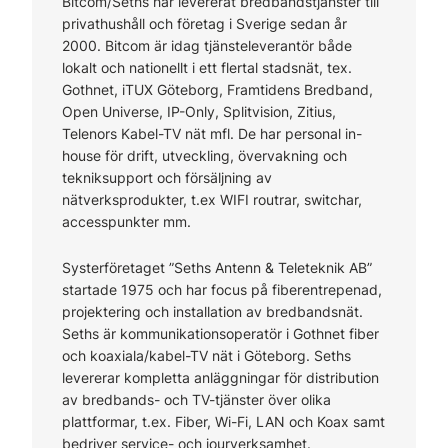
Bitcom/Seths har levererat bredbandstjänster till
privathushåll och företag i Sverige sedan år
2000. Bitcom är idag tjänsteleverantör både
lokalt och nationellt i ett flertal stadsnät, tex.
Gothnet, iTUX Göteborg, Framtidens Bredband,
Open Universe, IP-Only, Splitvision, Zitius,
Telenors Kabel-TV nät mfl. De har personal in-
house för drift, utveckling, övervakning och
tekniksupport och försäljning av
nätverksprodukter, t.ex WIFI routrar, switchar,
accesspunkter mm.
Systerföretaget ”Seths Antenn & Teleteknik AB”
startade 1975 och har focus på fiberentrepenad,
projektering och installation av bredbandsnät.
Seths är kommunikationsoperatör i Gothnet fiber
och koaxiala/kabel-TV nät i Göteborg. Seths
levererar kompletta anläggningar för distribution
av bredbands- och TV-tjänster över olika
plattformar, t.ex. Fiber, Wi-Fi, LAN och Koax samt
bedriver service- och jourverksamhet.