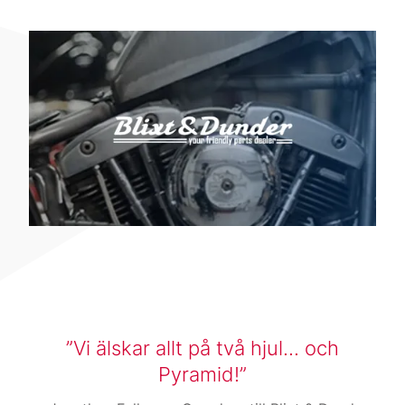
Vi älskar allt på två hjul... och
Pyramid!