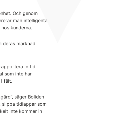
enhet. Och genom
rerar man intelligenta
n hos kunderna.
en deras marknad
apportera in tid,
al som inte har
 fält.
tgärd”, säger Boliden
t slippa tidlappar som
nkelt inte kommer in