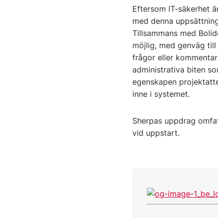
Eftersom IT-säkerhet ä
med denna uppsättning 
Tillsammans med Bolide
möjlig, med genväg til
frågor eller kommentare
administrativa biten s
egenskapen projektattes
inne i systemet.
Sherpas uppdrag omfat
vid uppstart.