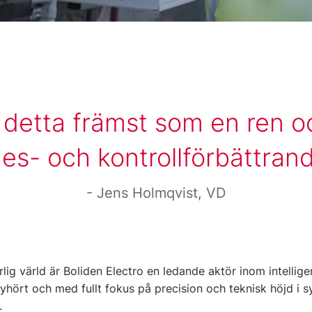
r detta främst som en ren o
es- och kontrollförbättran
Jens Holmqvist, VD
lig värld är Boliden Electro en ledande aktör inom intellige
lyhört och med fullt fokus på precision och teknisk höjd i sy
.