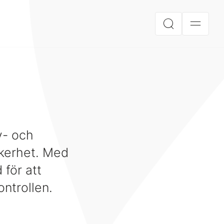
v- och
äkerhet. Med
 för att
ontrollen.