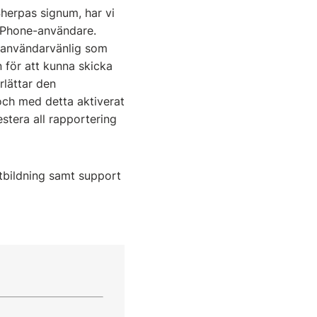
herpas signum, har vi
a Phone-användare.
h användarvänlig som
 för att kunna skicka
rlättar den
och med detta aktiverat
stera all rapportering
tbildning samt support