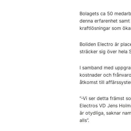
Bolagets ca 50 medarb
denna erfarenhet samt 
kraftlösningar som öka
Boliden Electro är pla
sträcker sig över hela 
I samband med uppgrader
kostnader och frånvaro
åtkomst till affärssystem
”-Vi ser detta främst s
Electros VD Jens Holmqv
är otydliga, saknar nam
alls”.