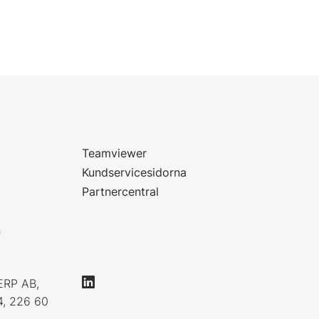
Teamviewer
Kundservicesidorna
Partnercentral
n
ERP AB,
4, 226 60