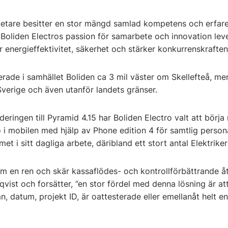
etare besitter en stor mängd samlad kompetens och erfar
Boliden Electros passion för samarbete och innovation leve
r energieffektivitet, säkerhet och stärker konkurrenskrafte
cerade i samhället Boliden ca 3 mil väster om Skellefteå, m
Sverige och även utanför landets gränser.
ingen till Pyramid 4.15 har Boliden Electro valt att börja r
 i mobilen med hjälp av Phone edition 4 för samtlig person
et i sitt dagliga arbete, däribland ett stort antal Elektriker i
om en ren och skär kassaflödes- och kontrollförbättrande å
ist och forsätter, ”en stor fördel med denna lösning är at
n, datum, projekt ID, är oattesterade eller emellanåt helt e