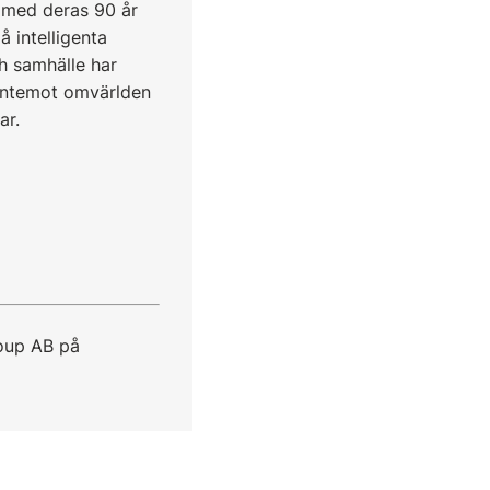
t med deras 90 år
å intelligenta
ch samhälle har
gentemot omvärlden
ar.
oup AB på