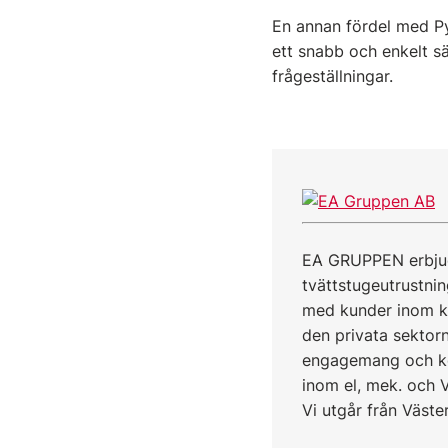
En annan fördel med Pyr
ett snabb och enkelt sä
frågeställningar.
EA GRUPPEN erbjude
tvättstugeutrustnin
med kunder inom ko
den privata sektorn
engagemang och kor
inom el, mek. och 
Vi utgår från Väste