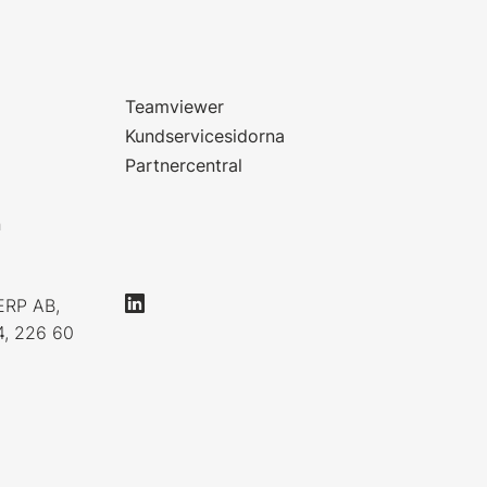
Teamviewer
Kundservicesidorna
Partnercentral
n
ERP AB,
4, 226 60
0