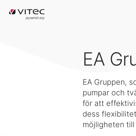
EA Gr
EA Gruppen, som
pumpar och tvä
för att effekti
dess flexibilite
möjligheten til