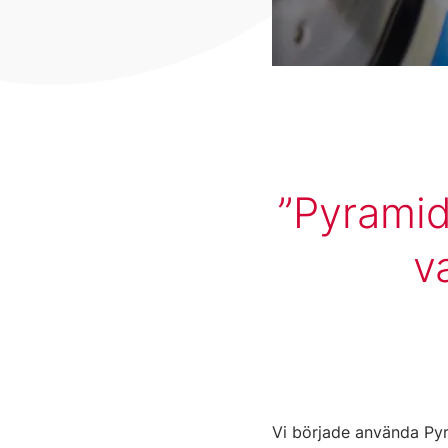
Pyramid
v
Vi började använda Pyra