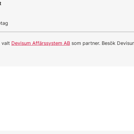
t
etag
 valt
Devisum Affärssystem AB
som partner. Besök Devisu