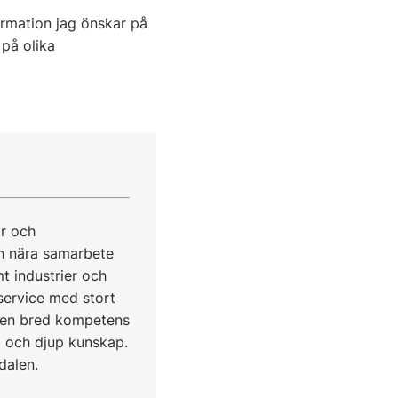
ormation jag önskar på
 på olika
ar och
ch nära samarbete
t industrier och
 service med stort
d en bred kompetens
d och djup kunskap.
dalen.