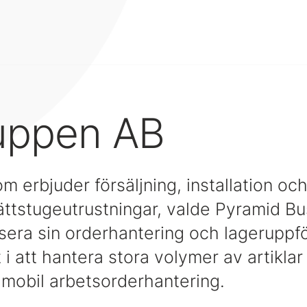
uppen AB
 erbjuder försäljning, installation oc
ttstugeutrustningar, valde Pyramid Bu
visera sin orderhantering och lageruppfö
t i att hantera stora volymer av artikla
l mobil arbetsorderhantering.