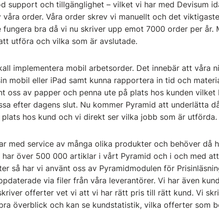
d support och tillgänglighet – vilket vi har med Devisum i
v våra order. Våra order skrev vi manuellt och det viktigaste
e fungera bra då vi nu skriver upp emot 7000 order per år.
 att utföra och vilka som är avslutade.
kall implementera mobil arbetsorder. Det innebär att våra 
 sin mobil eller iPad samt kunna rapportera in tid och materi
änt oss av papper och penna ute på plats hos kunden vilket 
essa efter dagens slut. Nu kommer Pyramid att underlätta då
 plats hos kund och vi direkt ser vilka jobb som är utförda.
ar med service av många olika produkter och behöver då h
i har över 500 000 artiklar i vårt Pyramid och i och med att 
ter så har vi använt oss av Pyramidmodulen för Prisinläsni
uppdaterade via filer från våra leverantörer. Vi har även kun
iver offerter vet vi att vi har rätt pris till rätt kund. Vi skri
bra överblick och kan se kundstatistik, vilka offerter som b