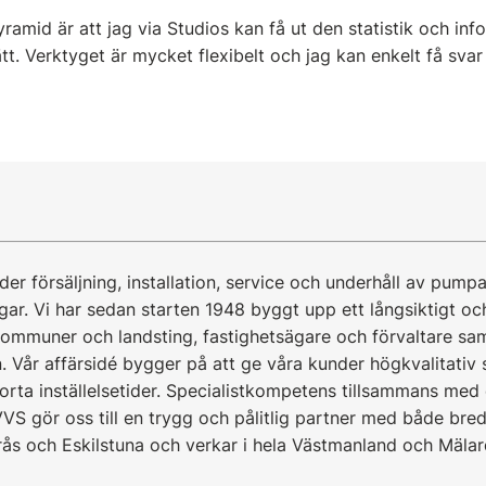
amid är att jag via Studios kan få ut den statistik och inf
tt. Verktyget är mycket flexibelt och jag kan enkelt få svar
r försäljning, installation, service och underhåll av pump
gar. Vi har sedan starten 1948 byggt upp ett långsiktigt o
mmuner och landsting, fastighetsägare och förvaltare sam
. Vår affärsidé bygger på att ge våra kunder högkvalitativ
ta inställelsetider. Specialistkompetens tillsammans me
VVS gör oss till en trygg och pålitlig partner med både bre
rås och Eskilstuna och verkar i hela Västmanland och Mälar