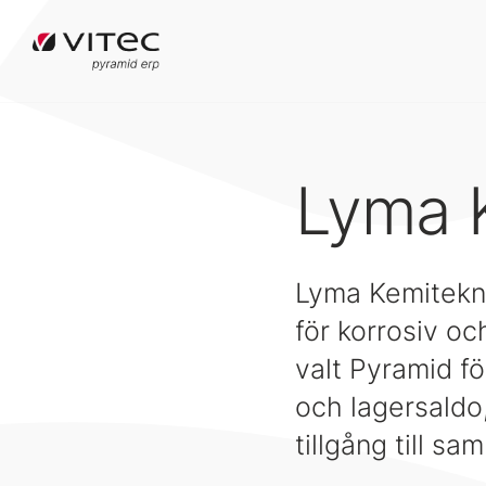
Lyma 
Lyma Kemitekni
för korrosiv oc
valt Pyramid för
och lagersaldo
tillgång till s