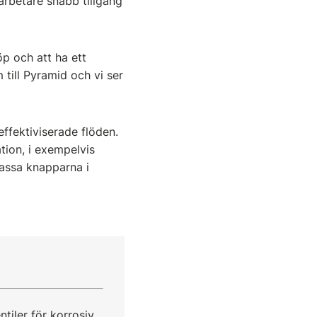
arbetare snabb tillgång
öp och att ha ett
till Pyramid och vi ser
effektiviserade flöden.
tion, i exempelvis
passa knapparna i
tiler för korrosiv