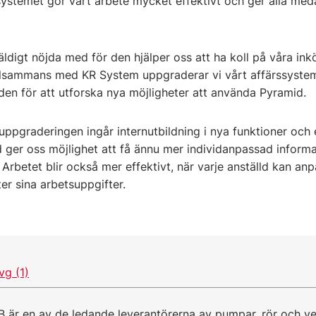
systemet gör vårt arbete mycket effektivt och ger alla med
ldigt nöjda med för den hjälper oss att ha koll på våra ink
illsammans med KR System uppgraderar vi vårt affärssystem 
den för att utforska nya möjligheter att använda Pyramid.
 uppgraderingen ingår internutbildning i nya funktioner och 
d ger oss möjlighet att få ännu mer individanpassad informa
 Arbetet blir också mer effektivt, när varje anställd kan an
er sina arbetsuppgifter.
 är en av de ledande leverantörerna av pumpar, rör och ven