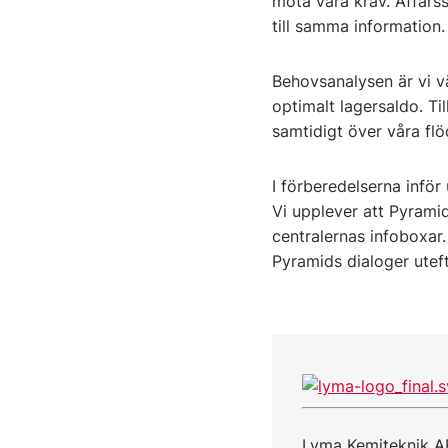
möta våra krav. Affärs
till samma information.
Behovsanalysen är vi vä
optimalt lagersaldo. T
samtidigt över våra flö
I förberedelserna inför
Vi upplever att Pyrami
centralernas infoboxar.
Pyramids dialoger uteft
Lyma Kemiteknik AB