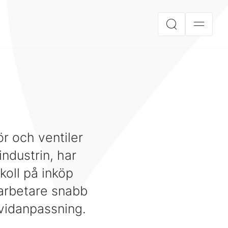
r och ventiler
industrin, har
 koll på inköp
darbetare snabb
dividanpassning.