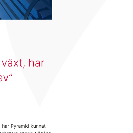
växt, har
av
t har Pyramid kunnat