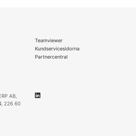
Teamviewer
Kundservicesidorna
Partnercentral
n
ERP AB,
4, 226 60
0