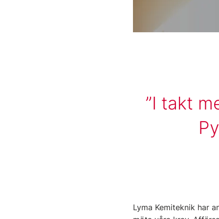
I takt m
Py
Lyma Kemiteknik har an