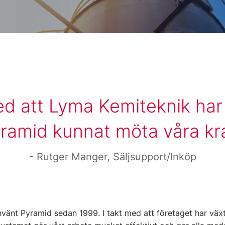
ed att Lyma Kemiteknik har 
ramid kunnat möta våra kr
Rutger Manger, Säljsupport/Inköp
vänt Pyramid sedan 1999. I takt med att företaget har väx