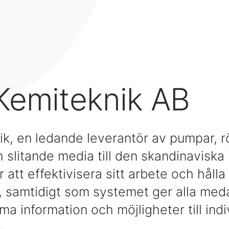
Kemiteknik AB
k, en ledande leverantör av pumpar, rö
h slitande media till den skandinaviska 
 att effektivisera sitt arbete och hålla
, samtidigt som systemet ger alla me
amma information och möjligheter till in