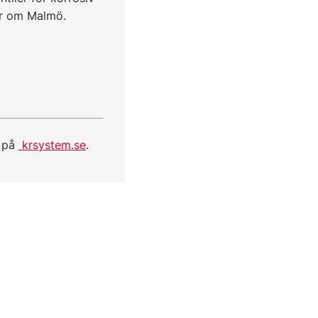
orr om Malmö.
B på
krsystem.se
.