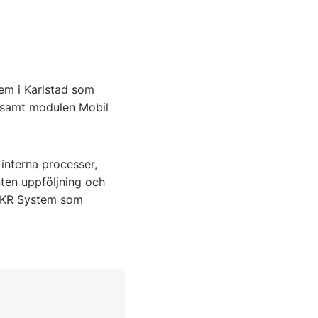
em i Karlstad som
o samt modulen Mobil
 interna processer,
nten uppföljning och
v KR System som