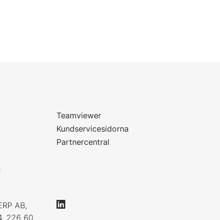
Teamviewer
Kundservicesidorna
Partnercentral
n
ERP AB,
4, 226 60