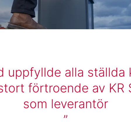
 uppfyllde alla ställda
k stort förtroende av KR
som leverantör