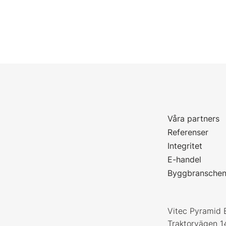
Våra partners
P
Referenser
Integritet
E-handel
Byggbransche
Vitec Pyramid 
Traktorvägen 1