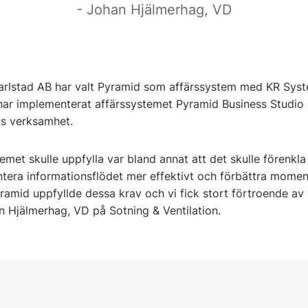
Johan Hjälmerhag, VD
Karlstad AB har valt Pyramid som affärssystem med KR Syst
 har implementerat affärssystemet Pyramid Business Studi
ns verksamhet.
met skulle uppfylla var bland annat att det skulle förenkla
antera informationsflödet mer effektivt och förbättra mome
yramid uppfyllde dessa krav och vi fick stort förtroende a
an Hjälmerhag, VD på Sotning & Ventilation.