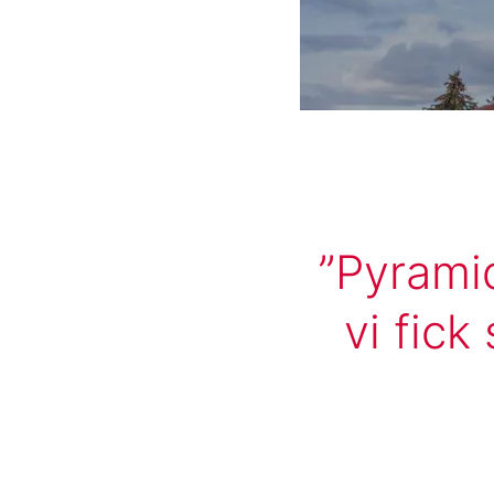
Pyramid
vi fic