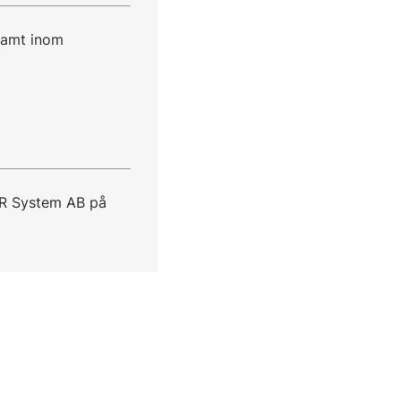
ksamt inom
KR System AB på