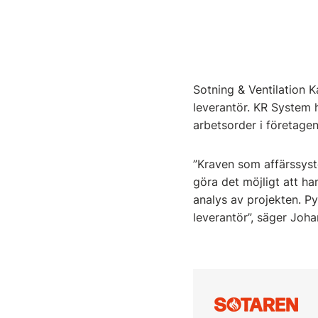
Sotning & Ventilation 
leverantör. KR System
arbetsorder i företage
”Kraven som affärssyste
göra det möjligt att h
analys av projekten. P
leverantör”, säger Joh