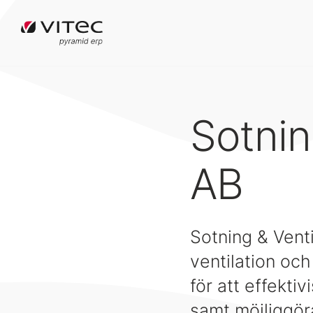
Sotnin
AB
Sotning & Vent
ventilation oc
för att effekti
samt möjliggöra