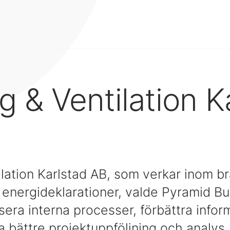
g & Ventilation K
ilation Karlstad AB, som verkar inom b
h energideklarationer, valde Pyramid B
visera interna processer, förbättra info
 bättre projektuppföljning och analys.