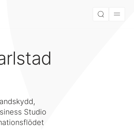
arlstad
randskydd,
usiness Studio
rmationsflödet