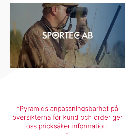
Pyramids anpassningsbarhet på
översikterna för kund och order ger
oss pricksäker information.