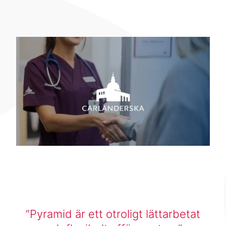
Pyramid är ett otroligt lättarbetat