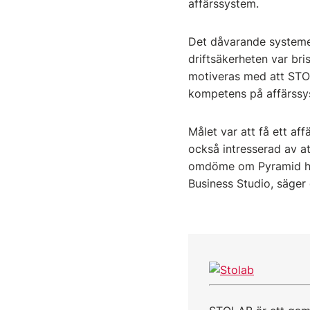
affärssystem.
Det dåvarande systemet
driftsäkerheten var bris
motiveras med att STOL
kompetens på affärssys
Målet var att få ett af
också intresserad av at
omdöme om Pyramid har 
Business Studio, säger 