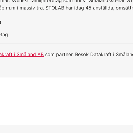
alt svenskt familjeföretag som finns i
Smålandsstenar. S
kåp m.m i massiv trä. STOLAB har idag
45 anställda, omsätt
t
etag
akraft i Småland AB
som partner. Besök Datakraft i Småla