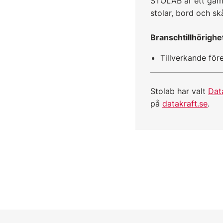
STOLAB är ett gamm
stolar, bord och s
Branschtillhörighe
Tillverkande för
Stolab har valt
Dat
på
datakraft.se
.