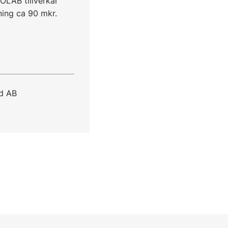
TOLAB
tillverkar
ning ca 90 mkr.
nd AB