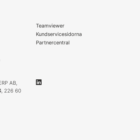
Teamviewer
Kundservicesidorna
Partnercentral
n
ERP AB,
4, 226 60
0