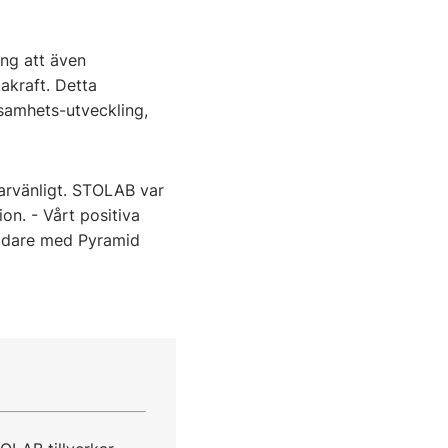
ng att även
takraft. Detta
samhets-utveckling,
darvänligt. STOLAB var
on. - Vårt positiva
vidare med Pyramid