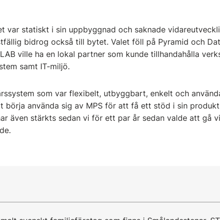
 var statiskt i sin uppbyggnad och saknade vidareutveckli
tfällig bidrog också till bytet. Valet föll på Pyramid och Da
AB ville ha en lokal partner som kunde tillhandahålla verk
tem samt IT-miljö.
färssystem som var flexibelt, utbyggbart, enkelt och använ
t börja använda sig av MPS för att få ett stöd i sin produkti
även stärkts sedan vi för ett par år sedan valde att gå 
de.