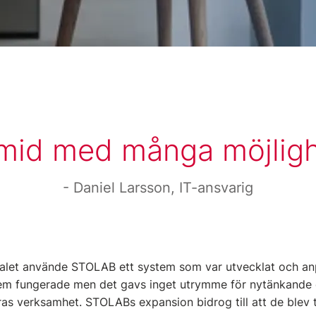
mid med många möjligh
Daniel Larsson, IT-ansvarig
-talet använde STOLAB ett system som var utvecklat och anp
tem fungerade men det gavs inget utrymme för nytänkande 
ras verksamhet. STOLABs expansion bidrog till att de blev 