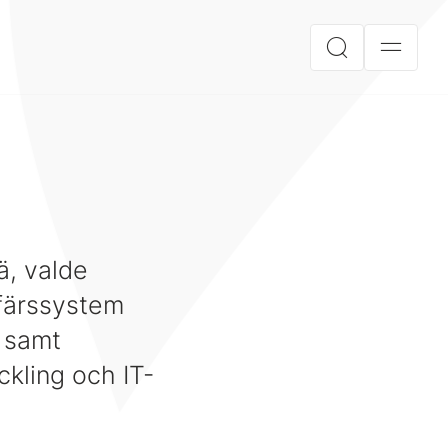
ä, valde
ffärssystem
 samt
kling och IT-