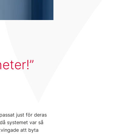
eter!
assat just för deras
då systemet var så
tvingade att byta