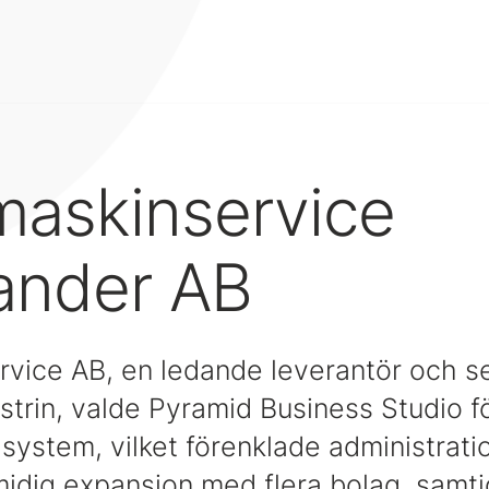
maskinservice
ander AB
vice AB, en ledande leverantör och s
trin, valde Pyramid Business Studio fö
t system, vilket förenklade administrat
midig expansion med flera bolag, samti