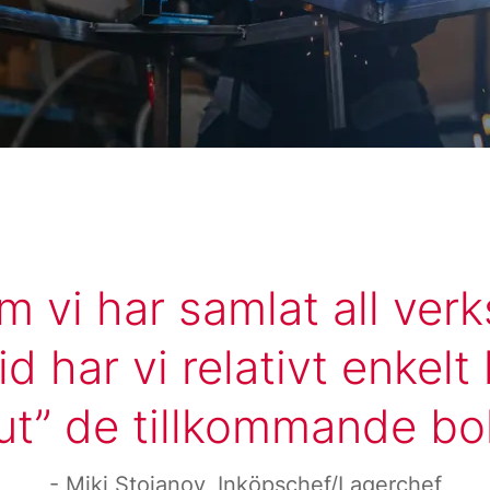
m vi har samlat all ver
d har vi relativt enkelt
a ut” de tillkommande b
Miki Stojanov, Inköpschef/Lagerchef