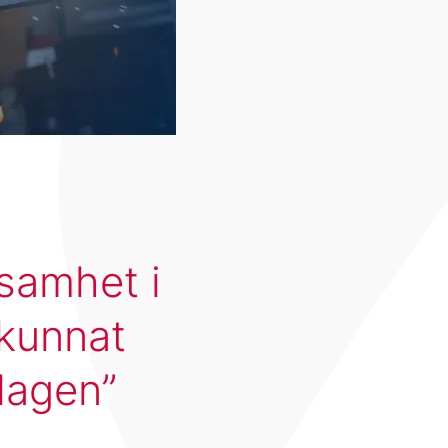
ksamhet i
 kunnat
olagen