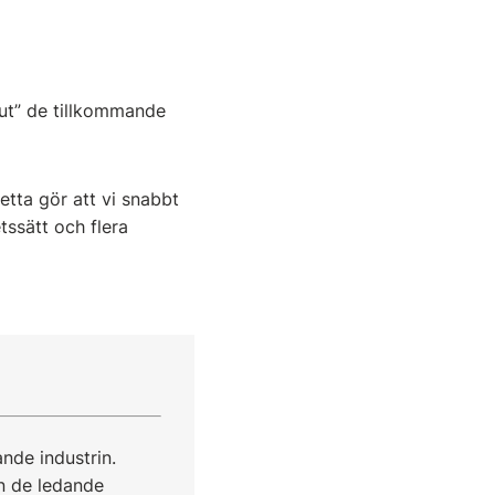
a ut” de tillkommande
etta gör att vi snabbt
ssätt och flera
nde industrin.
ån de ledande