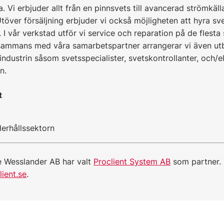
a. Vi erbjuder allt från en pinnsvets till avancerad strömkäll
över försäljning erbjuder vi också möjligheten att hyra sve
t. I vår verkstad utför vi service och reparation på de flest
sammans med våra samarbetspartner arrangerar vi även utb
tsindustrin såsom svetsspecialister, svetskontrollanter, och/
n.
t
erhållssektorn
e Wesslander AB har valt
Proclient System AB
som partner. 
lient.se
.