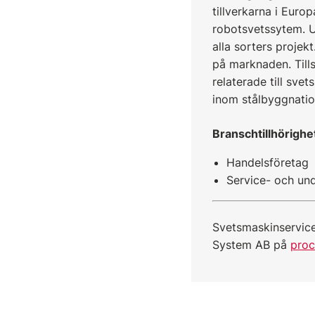
tillverkarna i Europ
robotsvetssytem. Ut
alla sorters projek
på marknaden. Till
relaterade till sve
inom stålbyggnatio
Branschtillhörighe
Handelsföretag
Service- och und
Svetsmaskinservic
System AB på
proc