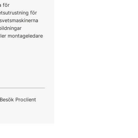
a för
tsutrustning för
a svetsmaskinerna
ildningar
eller montageledare
Besök Proclient