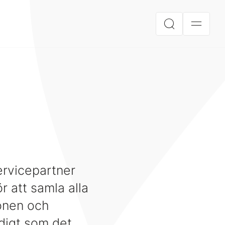
ervicepartner
r att samla alla
ionen och
digt som det