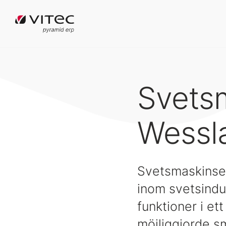
Svets
Wessl
Svetsmaskinser
inom svetsindus
funktioner i et
möjliggjorde s