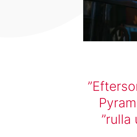
Efterso
Pyrami
”rull