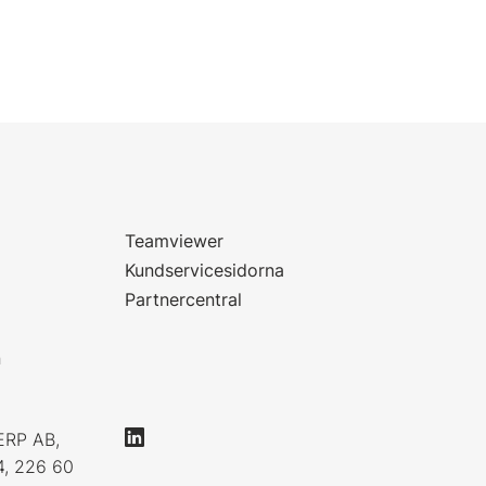
Teamviewer
Kundservicesidorna
Partnercentral
n
ERP AB,
4, 226 60