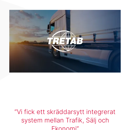
Vi fick ett skräddarsytt integrerat
system mellan Trafik, Sälj och
Ekonomi