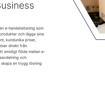
Business
 en e-handelslösning som
t produkter och lägga sina
nt, kundunika priser,
lser direkt från
tt smidigt flöde mellan e-
gsavdelning och
t skapa en trygg lösning