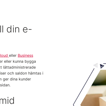
l din e-
Cloud
eller
Business
r eller kunna bygga
tt lättadministrerade
iser och saldon hämtas i
om ger dina kunder
sidan.
amid