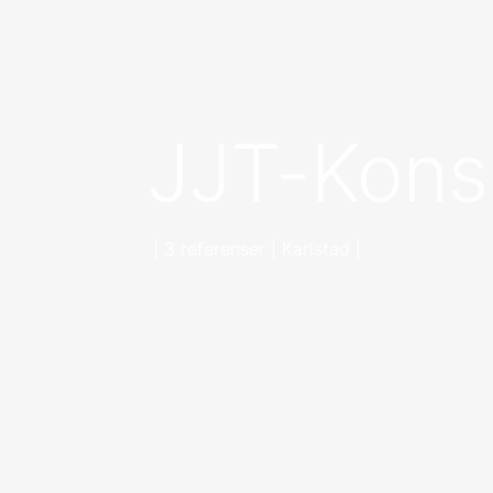
JJT-Kons
| 3 referenser | Karlstad |