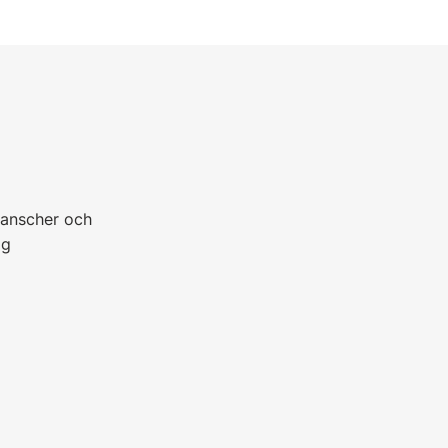
ranscher och
ig