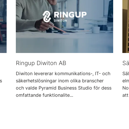
Ringup Diwiton AB
Sä
Diwiton levererar kommunikations-, IT- och
Sä
s
säkerhetslösningar inom olika branscher
el
och valde Pyramid Business Studio för dess
No
omfattande funktionalite...
att