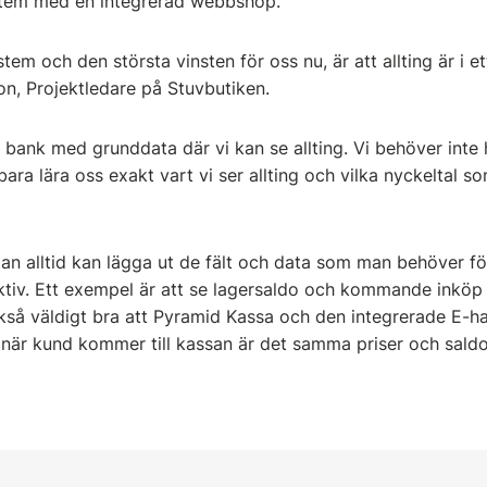
tem med en integrerad webbshop.
em och den största vinsten för oss nu, är att allting är i 
on, Projektledare på Stuvbutiken.
 bank med grunddata där vi kan se allting. Vi behöver inte 
ara lära oss exakt vart vi ser allting och vilka nyckeltal so
an alltid kan lägga ut de fält och data som man behöver för
ktiv. Ett exempel är att se lagersaldo och kommande inköp
kså väldigt bra att Pyramid Kassa och den integrerade E-han
när kund kommer till kassan är det samma priser och sald