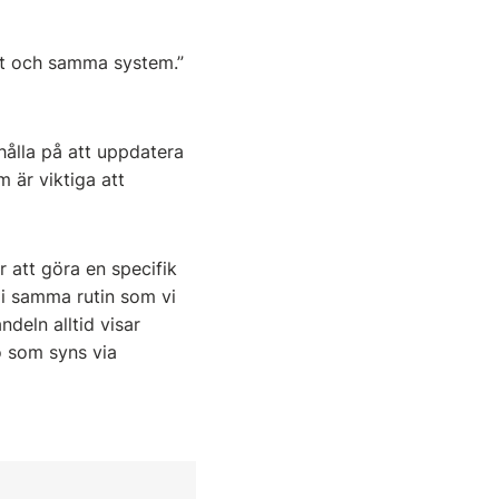
ett och samma system.”
hålla på att uppdatera
m är viktiga att
 att göra en specifik
 i samma rutin som vi
deln alltid visar
o som syns via