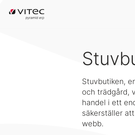
Stuvb
Stuvbutiken, e
och trädgård, v
handel i ett en
säkerställer at
webb.