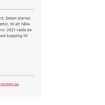
rd. Sedan starten
or, till att hålla
ror. 2021 valde de
ed koppling till
rsystem.se
.