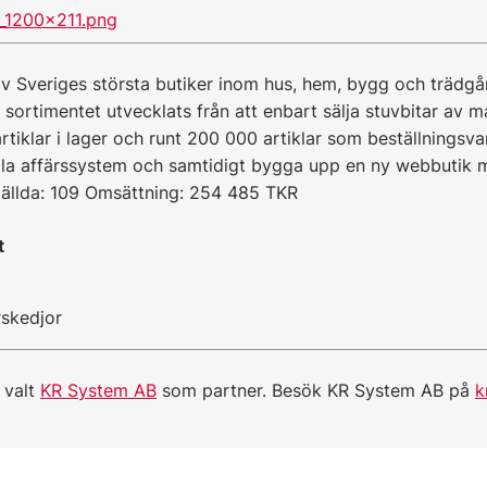
av Sveriges största butiker inom hus, hem, bygg och trädgå
sortimentet utvecklats från att enbart sälja stuvbitar av matt
rtiklar i lager och runt 200 000 artiklar som beställningsva
amla affärssystem och samtidigt bygga upp en ny webbutik m
tällda: 109 Omsättning: 254 485 TKR
t
rskedjor
 valt
KR System AB
som partner. Besök KR System AB på
k