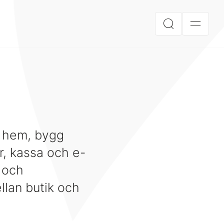
, hem, bygg
er, kassa och e-
t och
llan butik och