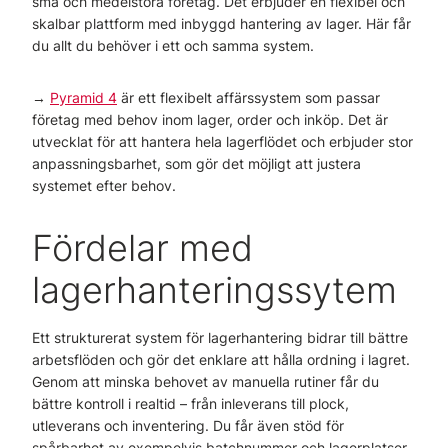
små och medelstora företag. Det erbjuder en flexibel och
skalbar plattform med inbyggd hantering av lager. Här får
du allt du behöver i ett och samma system.
→
Pyramid 4
är ett flexibelt affärssystem som passar
företag med behov inom lager, order och inköp. Det är
utvecklat för att hantera hela lagerflödet och erbjuder stor
anpassningsbarhet, som gör det möjligt att justera
systemet efter behov.
Fördelar med
lagerhanteringssytem
Ett strukturerat system för lagerhantering bidrar till bättre
arbetsflöden och gör det enklare att hålla ordning i lagret.
Genom att minska behovet av manuella rutiner får du
bättre kontroll i realtid – från inleverans till plock,
utleverans och inventering. Du får även stöd för
spårbarhet av exempelvis batchnummer och lagerplatser,