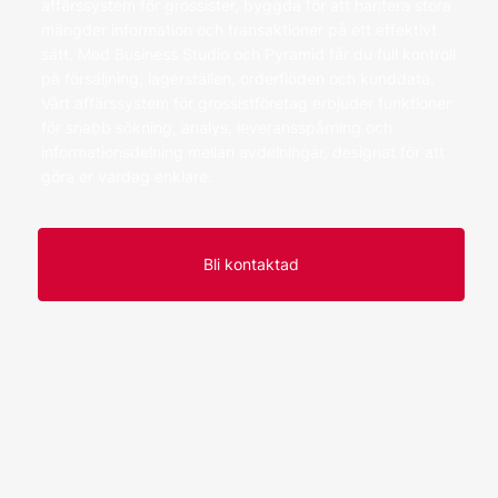
affärssystem för grossister, byggda för att hantera stora
mängder information och transaktioner på ett effektivt
sätt. Med Business Studio och Pyramid får du full kontroll
på försäljning, lagerställen, orderflöden och kunddata.
Vårt affärssystem för grossistföretag erbjuder funktioner
för snabb sökning, analys, leveransspårning och
informationsdelning mellan avdelningar, designat för att
göra er vardag enklare.
Bli kontaktad