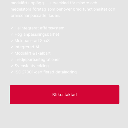
modulärt upplägg — utvecklad för mindre och
medelstora företag som behöver bred funktionalitet och
branschanpassade flöden.
✓ Helintegrerat affärssystem
✓ Hög anpassningsbarhet
✓ Molnbaserad SaaS
✓ Integrerad AI
✓ Modulärt & skalbart
✓ Tredjepartsintegrationer
✓ Svensk utveckling
✓ ISO 27001‑certifierad datalagring
Bli kontaktad