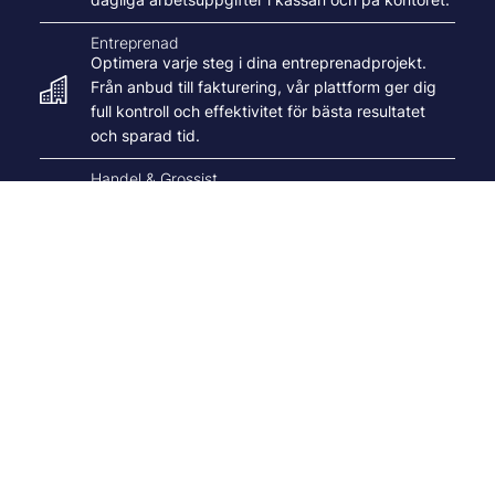
Entreprenad
Optimera varje steg i dina entreprenadprojekt.
Från anbud till fakturering, vår plattform ger dig
full kontroll och effektivitet för bästa resultatet
och sparad tid.
Handel & Grossist
Effektiv orderläggning och mångsidig hantering
av prislistor. Lagerhantering och behovsanalys för
att optimera inköp och säkerställa
leveranssäkerhet.
Tillverkning
MPS lösning för lagerhantering och
resursplanering i produktionen, Underlättar det
dagliga arbetet, oavsett om det är en liten
verkstad eller en stor fabrik.
Tjänster
Effektiva rapporteringsfunktioner som sparar tid
och ger kontroll över projekt, kunder och